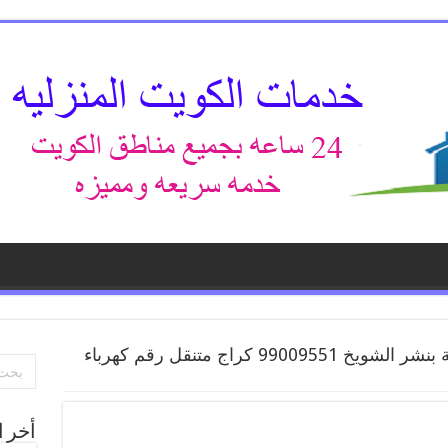
افضل خدمة بنشر الشويخ 99009551 كراج متنقل رقم كهرباء
أخر ا