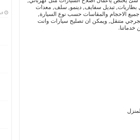
 شئ يختص ياعمال اصلاح السيارات مثل كهربائي,
يل بطاريات, تبديل سفايف, دينمو, سلف, معدات
فبرا
جميع الاحجام والمقاسات حسب نوع السيارة,
بنجرجي متنقل, ويمكن ان تصليح سيارات وانت
خدماتنا.
لمنزل