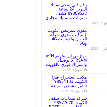
رقم فني صحي سباك
القرين 24 ساعة |
99009522 كشف
تسربات وتسليك مجاري
 4, 2026
مقوي سيرفس الكويت
| تركيب مقوي شبكة
الجوال والإنترنت 4G
و5G
 4, 2026
جهاز بي ان ستريم beIN
STREAM توصيل
واشتراك فوري بالكويت
أكتوبر 1, 2025
مكتب استخراج فيزا
الكويت 98951133
تاشيرة شنغن سريعة
مارس 26, 2025
شركة سماعات سقف
الكويت 98577070
سماعات سقف BOSE