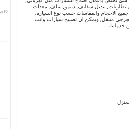
 شئ يختص ياعمال اصلاح السيارات مثل كهربائي,
يل بطاريات, تبديل سفايف, دينمو, سلف, معدات
فبرا
جميع الاحجام والمقاسات حسب نوع السيارة,
بنجرجي متنقل, ويمكن ان تصليح سيارات وانت
خدماتنا.
لمنزل