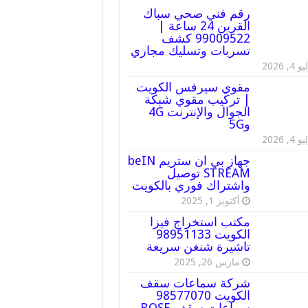
رقم فني صحي سباك
القرين 24 ساعة |
99009522 كشف
تسربات وتسليك مجاري
 4, 2026
مقوي سيرفس الكويت
| تركيب مقوي شبكة
الجوال والإنترنت 4G
و5G
 4, 2026
جهاز بي ان ستريم beIN
STREAM توصيل
واشتراك فوري بالكويت
أكتوبر 1, 2025
مكتب استخراج فيزا
الكويت 98951133
تاشيرة شنغن سريعة
مارس 26, 2025
شركة سماعات سقف
الكويت 98577070
سماعات سقف BOSE