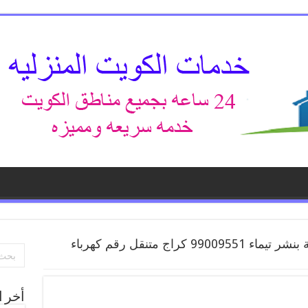
افضل خدمة بنشر تيماء 99009551 كراج متنقل رقم كهرباء
أخر ا