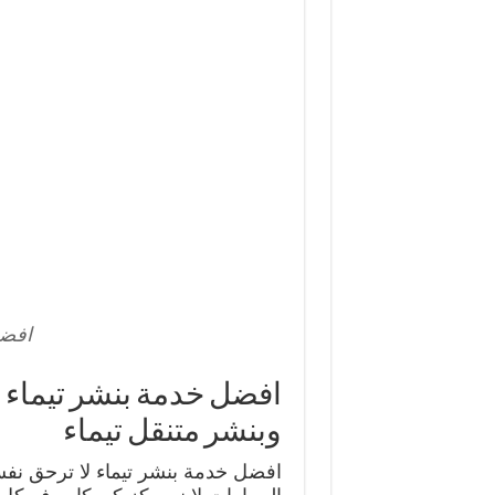
افضل
وبنشر متنقل تيماء
افضل خدمة بنشر تيماء لا ترحق ن