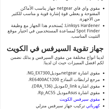
مقوي واي فاي netgear جهاز يناسب الأماكن
المفتوحة و يعطي قوة إشارة قوية و مناسب للكثير
من الاجهزة.
Linksys Hardener: يُستخدم هذا الجهاز مع وظيفة
Spot Finder لمساعدة المستخدمين في اختيار موقع
التثبيت المناسب.
جهاز تقوية السيرفس في الكويت
لدينا انواع مختلفة من مقوي السيرفس و بذلك نضمن
لكم افضل المميزات حيث ان لدينا:
مقوي اشارة netgearموديلNG_EX7300.
مرجع لرابطات النماذج RE6400AC1200.
مقوي اشارة D_linkموديل (DRA_136).
مقوي اشارة Asusموديل Rp_AC55.
مقوي سيرفس الكويت
كهربائي
تركيب جهاز سيرفس منزلي