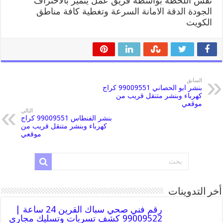
نفس اللحظة بواسطة فريق عمل يتميز بالاحتراف
الجودة الدقة الامانة السرعة وتغطية كافة مناطق
الكويت
السابق
بنشر ابو الحصاني 99009551 كراج
كهرباء وبنشر متنقل قريب من
موقعي
التالي
بنشر الفنطاس 99009551 كراج
كهرباء وبنشر متنقل قريب من
موقعي
أخر التدوينات
رقم فني صحي سباك القرين 24 ساعة |
99009522 كشف تسربات وتسليك مجاري