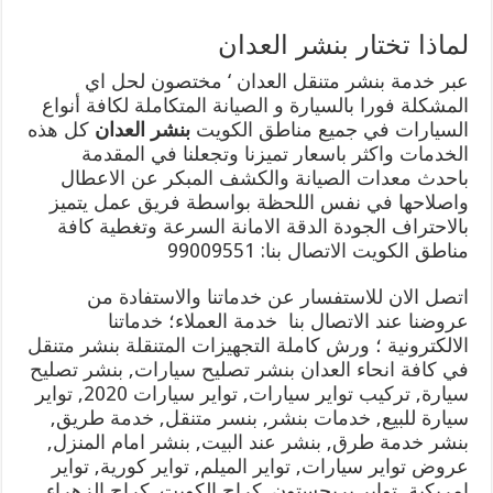
لماذا تختار بنشر العدان
عبر خدمة بنشر متنقل العدان ‘ مختصون لحل اي
المشكلة فورا بالسيارة و الصيانة المتكاملة لكافة أنواع
السيارات في جميع مناطق الكويت
بنشر العدان
كل هذه
الخدمات واكثر باسعار تميزنا وتجعلنا في المقدمة
باحدث معدات الصيانة والكشف المبكر عن الاعطال
واصلاحها في نفس اللحظة بواسطة فريق عمل يتميز
بالاحتراف الجودة الدقة الامانة السرعة وتغطية كافة
مناطق الكويت الاتصال بنا: 99009551
اتصل الان للاستفسار عن خدماتنا والاستفادة من
عروضنا عند الاتصال بنا خدمة العملاء؛ خدماتنا
الالكترونية ؛ ورش كاملة التجهيزات المتنقلة بنشر متنقل
في كافة انحاء العدان بنشر تصليح سيارات, بنشر تصليح
سيارة, تركيب تواير سيارات, تواير سيارات 2020, تواير
سيارة للبيع, خدمات بنشر, بنسر متنقل, خدمة طريق,
بنشر خدمة طرق, بنشر عند البيت, بنشر امام المنزل,
عروض تواير سيارات, تواير الميلم, تواير كورية, تواير
امريكية, تواير بريجستون. كراج الكويت. كراج الزهراء,