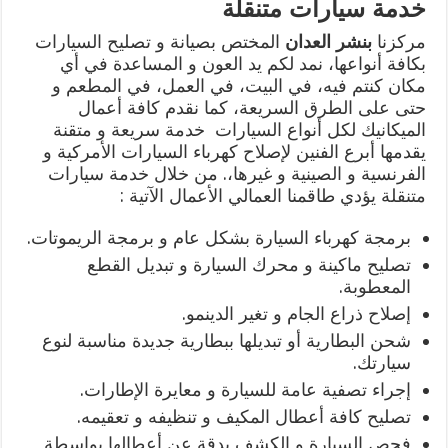
خدمة سيارات متنقلة
مركزنا
بنشر العدان
المختص بصيانة و تصليح السيارات
بكافة أنواعها، نمد لكم يد العون و المساعدة في أي
مكان كنتم فيه، في البيت، في العمل، في المطعم و
حتى على الطرق السريعة، كما نقدم كافة أعمال
الميكانيك لكل أنواع السيارات خدمة سريعة و متقنة
يقدمها أبرع الفنين لإصلاح كهرباء السيارات الأمركية و
الفرنسية و الصينية و غيرها،. من خلال خدمة سيارات
متنقلة يؤدي طاقمنا العمالي الأعمال الآتية :
برمجة كهرباء السيارة بشكل عام و برمجة الريموتات.
تصليح ماكينة و محرك السيارة و تبديل القطع
المعطوبة.
إصلاح ذراع الجام و تغير الدينمو.
شحن البطارية أو تبديلها ببطارية جديدة مناسبة لنوع
سيارتك.
إجراء تصفية عامة للسيارة و معايرة الإطارات.
تصليح كافة أعطال المكيف و تنظيفه و تعقيمه.
فحص السيارة و الكشف بدقة عن أعطالها بواسطة