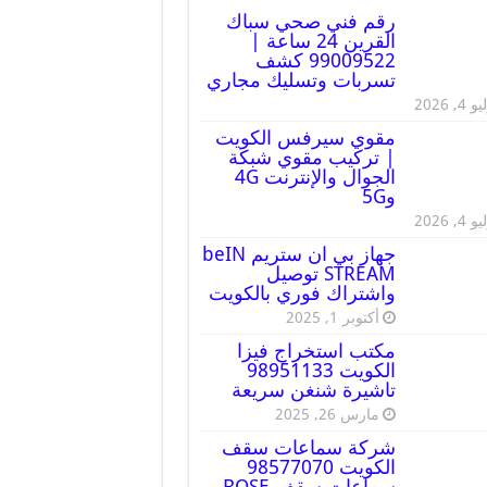
رقم فني صحي سباك
القرين 24 ساعة |
99009522 كشف
تسربات وتسليك مجاري
 4, 2026
مقوي سيرفس الكويت
| تركيب مقوي شبكة
الجوال والإنترنت 4G
و5G
 4, 2026
جهاز بي ان ستريم beIN
STREAM توصيل
واشتراك فوري بالكويت
أكتوبر 1, 2025
مكتب استخراج فيزا
الكويت 98951133
تاشيرة شنغن سريعة
مارس 26, 2025
شركة سماعات سقف
الكويت 98577070
سماعات سقف BOSE