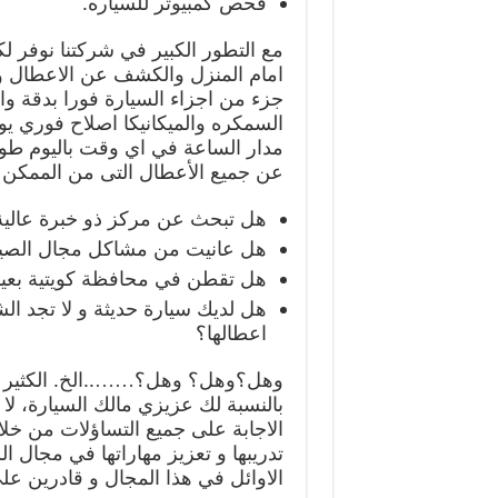
فحص كمبيوتر للسياره.
مع التطور الكبير في شركتنا نوفر ل
امام المنزل والكشف عن الاعطال وتا
جزء من اجزاء السيارة فورا بدقة وا
السمكره والميكانيكا اصلاح فوري يو
مدار الساعة في اي وقت باليوم طوا
عن جميع الأعطال التى من الممكن ا
هل تبحث عن مركز ذو خبرة عالية
هل عانيت من مشاكل مجال الصيا
هل تقطن في محافظة كويتية بعيد
هل لديك سيارة حديثة و لا تجد ال
اعطالها؟
وهل؟وهل؟ وهل؟……..الخ. الكثير الك
بالنسبة لك عزيزي مالك السيارة، لا
الاجابة على جميع التساؤلات من خلا
تدريبها و تعزيز مهاراتها في مجال ا
الاوائل في هذا المجال و قادرين عل