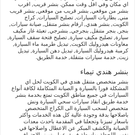
اي مكان وفي اقل وقت ممكن. بنشر قريب, اقرب
بنشر من موقعي, بنشر قريب من موقعي, بنشر قريب
مني, بطاريات السيارات, تصليح السيارات, كراج
الكويت, بنشر هندي, ارقام بنشر متنقل, صيانة سيارات,
بنجر, بنجر متنقل, بنجرجي, بنشرجي, تعبئة غاز مكيف
سيارة, تصليح مكيف سيارة, تصليح فتحة سقف السيارة,
معاونات هيدروليك الكويت, تبديل طرمبة ماء السيارة,
كرمبة هيدروليك السيارة, تبديل دهن السيارة, تبديل
زيت, خدمة سيارات متنقلة, خدمة الطريق.
بنشر هندي تيماء
بنشر متخصص متنقل هندي في الكويت لحل اي
المشكلة فورا بالسيارة و الصيانة المتكاملة لكافة أنواع
السيارات في جميع مناطق الكويت تمتع بخدمة بنشر
خدمة طريق انقاذ سيارات سحي السيارة ونش
متخصص لسحب السيارة الى الكراج المتخصص
باصلاحها بدقة وجودة عالية كل هذه الخدمات واكثر
باسعار تميزنا وتجعلنا في المقدمة باحدث معدات
الصيانة والكشف المبكر عن الاعطال واصلاحها في
نفس اللحظة بواسطة فريق عمل يتميز بالاحتراف