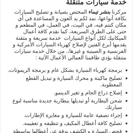
خدمة سيارات متنقلة
مركزنا
بنشر تيماء
المختص بصيانة و تصليح السيارات
بكافة أنواعها، نمد لكم يد العون و المساعدة في أي
مكان كنتم فيه، في البيت، في العمل، في المطعم و
حتى على الطرق السريعة، كما نقدم كافة أعمال
الميكانيك لكل أنواع السيارات خدمة سريعة و متقنة
يقدمها أبرع الفنين لإصلاح كهرباء السيارات الأمركية و
الفرنسية و الصينية و غيرها،. من خلال خدمة سيارات
متنقلة يؤدي طاقمنا العمالي الأعمال الآتية :
برمجة كهرباء السيارة بشكل عام و برمجة الريموتات.
تصليح ماكينة و محرك السيارة و تبديل القطع
المعطوبة.
إصلاح ذراع الجام و تغير الدينمو.
شحن البطارية أو تبديلها ببطارية جديدة مناسبة لنوع
سيارتك.
إجراء تصفية عامة للسيارة و معايرة الإطارات.
تصليح كافة أعطال المكيف و تنظيفه و تعقيمه.
فحص السيارة و الكشف بدقة عن أعطالها بواسطة