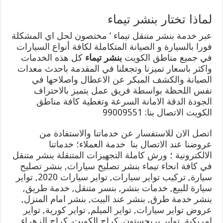
لماذا تختار بنشر تيماء
عبر خدمة بنشر متنقل تيماء ‘ مختصون لحل اي المشكلة
فورا بالسيارة و الصيانة المتكاملة لكافة أنواع السيارات
في جميع مناطق الكويت
بنشر تيماء
كل هذه الخدمات
واكثر باسعار تميزنا وتجعلنا في المقدمة باحدث معدات
الصيانة والكشف المبكر عن الاعطال واصلاحها في
نفس اللحظة بواسطة فريق عمل يتميز بالاحتراف
الجودة الدقة الامانة السرعة وتغطية كافة مناطق
الكويت الاتصال بنا: 99009551
اتصل الان للاستفسار عن خدماتنا والاستفادة من
عروضنا عند الاتصال بنا خدمة العملاء؛ خدماتنا
الالكترونية ؛ ورش كاملة التجهيزات المتنقلة بنشر متنقل
في كافة انحاء تيماء بنشر تصليح سيارات, بنشر تصليح
سيارة, تركيب تواير سيارات, تواير سيارات 2020, تواير
سيارة للبيع, خدمات بنشر, بنسر متنقل, خدمة طريق,
بنشر خدمة طرق, بنشر عند البيت, بنشر امام المنزل,
عروض تواير سيارات, تواير الميلم, تواير كورية, تواير
امريكية, تواير بريجستون. كراج الكويت. كراج الزهراء,