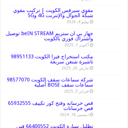
مقوي سيرفس الكويت | تركيب مقوي
شبكة الجوال والإنترنت 4G و5G
يوليو 4, 2026
جهاز بي ان ستريم beIN STREAM توصيل
واشتراك فوري بالكويت
أكتوبر 1, 2025
مكتب استخراج فيزا الكويت 98951133
تاشيرة شنغن سريعة
مارس 26, 2025
شركة سماعات سقف الكويت 98577070
سماعات سقف BOSE أصلية
فبراير 5, 2025
قص خرسانه وفتح كور تكييف 65932555
قص خرسانات
ديسمبر 18, 2024
تظليل سيارة الكويت 66400552 فني