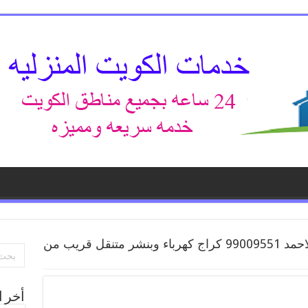
بنشر فهد الاحمد 99009551 كراج كهرباء وبنشر متنقل قريب من
أخر ا