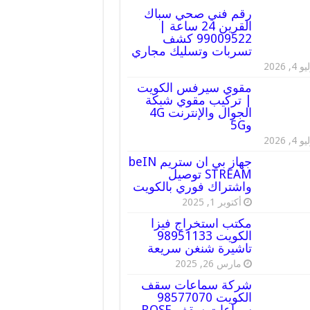
رقم فني صحي سباك
القرين 24 ساعة |
99009522 كشف
تسربات وتسليك مجاري
 4, 2026
مقوي سيرفس الكويت
| تركيب مقوي شبكة
الجوال والإنترنت 4G
و5G
 4, 2026
جهاز بي ان ستريم beIN
STREAM توصيل
واشتراك فوري بالكويت
أكتوبر 1, 2025
مكتب استخراج فيزا
الكويت 98951133
تاشيرة شنغن سريعة
مارس 26, 2025
شركة سماعات سقف
الكويت 98577070
سماعات سقف BOSE