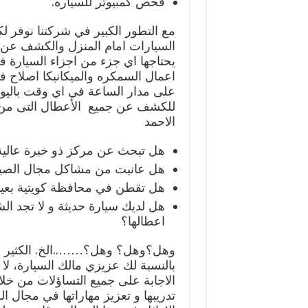
فحص كمبيوتر للسياره.
مع التطور الكبير في شركتنا نوفر ل
السيارات امام المنزل والكشف عن ا
يحتاجها اي جزء من اجزاء السيارة ف
اعمال السمكره والميكانيكا اصلاح ف
على مدار الساعة في اي وقت باليوم
للكشف عن جميع الأعطال التى من 
الاحمد
هل تبحث عن مركز ذو خبرة عالية
هل عانيت من مشاكل مجال الصيا
هل تقطن في محافظة كويتية بعيد
هل لديك سيارة حديثة و لا تجد ال
اعطالها؟
وهل؟وهل؟ وهل؟……..الخ. الكثير الك
بالنسبة لك عزيزي مالك السيارة، لا 
الاجابة على جميع التساؤلات من خلا
تدريبها و تعزيز مهاراتها في مجال ال