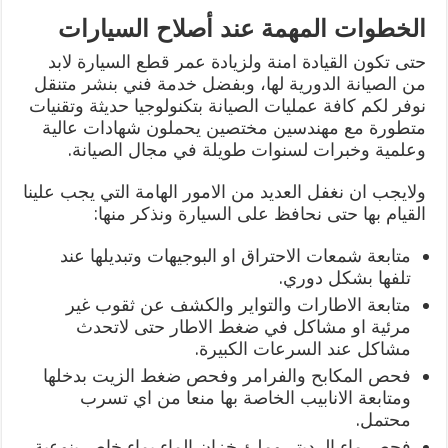
الخطوات المهمة عند أصلاح السيارات
حتى تكون القيادة امنة ولزيادة عمر قطع السيارة لابد
من الصيانة الدورية لها، وبفضل خدمة فني بنشر متنقل
نوفر لكم كافة عمليات الصيانة بتكنولوجيا حديثة وتقنيات
متطورة مع مهندسين مختصين يحملون شهادات عالية
وعلمية وخبرات لسنوات طويلة في مجال الصيانة.
ولايجب ان نغفل العديد من الامور الهامة التي يجب علينا
القيام بها حتى نحافظ على السيارة ونذكر منها:
متابعة شمعات الاحتراق او البوجيهات وتبديلها عند
تلفها بشكل دوري.
متابعة الاطارات والتواير والكشف عن ثقوب غير
مرئية او مشاكل في ضغط الاطار حتى لاتحدث
مشاكل عند السرعات الكبيرة.
فحص المكابح والفرامر وفحص ضغط الزيت بدخلها
ومتابعة الانابيب الخاصة بها منعا من اي تسرب
محتمل.
فحص ماء الرديتر وملئ خزان الماء بماء خاص بنوعية