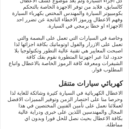
كل اجزاء السيارة ولم يعد موضوع كشف الاعطال
كالسابق، فلابد من توفر الاجهزة الخاصة بالتحكم
بكومبيوتر السيارة والمهندس المختص بكهرباء السيارة
وفهم الاعطال ورموز الاخطاء الناتجة عن تضرر احد
الاجهزاء او خطأ برمجي في السيارة.
وخاصة في السيارات التي تعمل على البصمة والتي
تعمل على الازرار والفول اوتوماتيك بكافة اجزائها لذا
اصبحت المعايير هي تقنية عالية التطور وتكنولوجيا بلا
حدود، لذا عبر اجهزتنا المتطورة نقوم بفك كافة
الشيفرات ومعرفة كافة الرموز الخاصة بالاعطال واتباع
المطلوب فوار.
كهربائي سيارات متنقل
الاعطال الكهربائية في السيارة كثيرة وشائكة للغاية لذا
وحرصا منا على اختصار الزمن وتوفير المميزات الافضل
لعملائنا نعمل على تأمين الفنيين المختصين في هذا
المجال والمهندسين اللذين على خبرى ودراية عالية
بكافة الاعطال بحيث نصل للحل فورا وبدون اي
مماطلة.