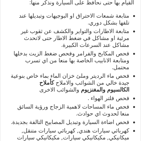
القيام بها حتى نحافظ على السيارة ونذكر منها:
متابعة شمعات الاحتراق او البوجيهات وتبديلها عند
تلفها بشكل دوري.
متابعة الاطارات والتواير والكشف عن ثقوب غير
مرئية او مشاكل في ضغط الاطار حتى لاتحدث
مشاكل عند السرعات الكبيرة.
فحص المكابح والفرامر وفحص ضغط الزيت بدخلها
ومتابعة الانابيب الخاصة بها منعا من اي تسرب
محتمل.
فحص ماء الرديتر وملئ خزان الماء بماء خاص بنوعية
جيدة خالي من الشوائب والاملاح
كأملاح
الكالسيوم
والمغنزيوم
والشوائب الاخرى
فحص فلتر الهواء .
فحص ماء المساحات لاهمية الزجاج ورؤية السائق
منعا لحدوث اي حوادث.
فحص اضاءة السيارة وتبديل المصابيح التالفة بجديدة.
كهربائي سيارات هندي, كهربائي سيارات متنقل,
ميكانيكي, مكيكانيكي سيارات, مكيكانيكي سيارات