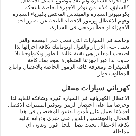
كل اجزاء السيارة ولم يعد موضوع كشف الاعطال
كالسابق، فلابد من توفر الاجهزة الخاصة بالتحكم
بكومبيوتر السيارة والمهندس المختص بكهرباء السيارة
وفهم الاعطال ورموز الاخطاء الناتجة عن تضرر احد
الاجهزاء او خطأ برمجي في السيارة.
وخاصة في السيارات التي تعمل على البصمة والتي
تعمل على الازرار والفول اوتوماتيك بكافة اجزائها لذا
اصبحت المعايير هي تقنية عالية التطور وتكنولوجيا بلا
حدود، لذا عبر اجهزتنا المتطورة نقوم بفك كافة
الشيفرات ومعرفة كافة الرموز الخاصة بالاعطال واتباع
المطلوب فوار.
كهربائي سيارات متنقل
الاعطال الكهربائية في السيارة كثيرة وشائكة للغاية لذا
وحرصا منا على اختصار الزمن وتوفير المميزات الافضل
لعملائنا نعمل على تأمين الفنيين المختصين في هذا
المجال والمهندسين اللذين على خبرى ودراية عالية
بكافة الاعطال بحيث نصل للحل فورا وبدون اي
مماطلة.