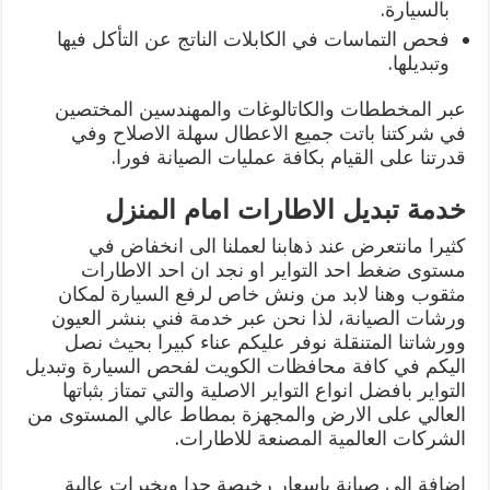
بالسيارة.
فحص التماسات في الكابلات الناتج عن التأكل فيها
وتبديلها.
عبر المخططات والكاتالوغات والمهندسين المختصين
في شركتنا باتت جميع الاعطال سهلة الاصلاح وفي
قدرتنا على القيام بكافة عمليات الصيانة فورا.
خدمة تبديل الاطارات امام المنزل
كثيرا مانتعرض عند ذهابنا لعملنا الى انخفاض في
مستوى ضغط احد التواير او نجد ان احد الاطارات
مثقوب وهنا لابد من ونش خاص لرفع السيارة لمكان
ورشات الصيانة، لذا نحن عبر خدمة فني بنشر العيون
وورشاتنا المتنقلة نوفر عليكم عناء كبيرا بحيث نصل
اليكم في كافة محافظات الكويت لفحص السيارة وتبديل
التواير بافضل انواع التواير الاصلية والتي تمتاز بثباتها
العالي على الارض والمجهزة بمطاط عالي المستوى من
الشركات العالمية المصنعة للاطارات.
اضافة الى صيانة باسعار رخيصة جدا وبخبرات عالية