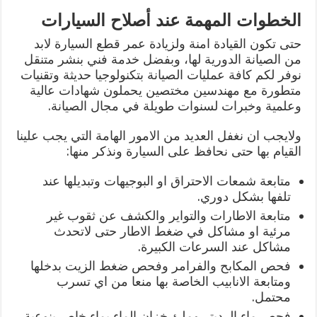
الخطوات المهمة عند أصلاح السيارات
حتى تكون القيادة امنة ولزيادة عمر قطع السيارة لابد
من الصيانة الدورية لها، وبفضل خدمة فني بنشر متنقل
نوفر لكم كافة عمليات الصيانة بتكنولوجيا حديثة وتقنيات
متطورة مع مهندسين مختصين يحملون شهادات عالية
وعلمية وخبرات لسنوات طويلة في مجال الصيانة.
ولايجب ان نغفل العديد من الامور الهامة التي يجب علينا
القيام بها حتى نحافظ على السيارة ونذكر منها:
متابعة شمعات الاحتراق او البوجيهات وتبديلها عند
تلفها بشكل دوري.
متابعة الاطارات والتواير والكشف عن ثقوب غير
مرئية او مشاكل في ضغط الاطار حتى لاتحدث
مشاكل عند السرعات الكبيرة.
فحص المكابح والفرامر وفحص ضغط الزيت بدخلها
ومتابعة الانابيب الخاصة بها منعا من اي تسرب
محتمل.
فحص ماء الرديتر وملئ خزان الماء بماء خاص بنوعية