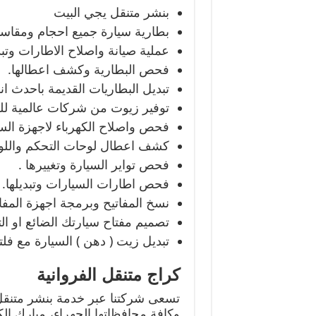
بنشر متنقل يجي البيت
بطارية سيارة جميع احجام ومقاس
عملية صيانة واصلاح الاطارات وتبدي
فحص البطارية وكشف اعطالها.
تبديل البطاريات القديمة باحدث ان
توفير زيوت من شركات عالمية لل
فحص واصلاح الكهرباء لاجهزة السي
كشف اعطال لوحات التحكم واللوحا
فحص تواير السيارة وتغييرها .
فحص اطارات السيارات وتبديلها.
نسخ المفاتيح وبرمجة اجهزة المفا
تصميم مفتاح سيارتك الضائع او ال
تبديل زيت ( دهن ) السيارة مع فلتر
كراج متنقل الفروانية
تسعى شركتنا عبر خدمة بنشر متنق
وكافة محافظاتها الجهراء، مبارك ال