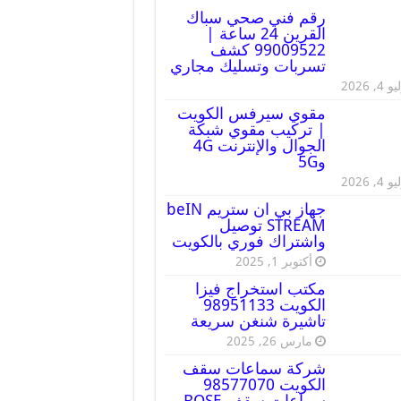
رقم فني صحي سباك
القرين 24 ساعة |
99009522 كشف
تسربات وتسليك مجاري
 4, 2026
مقوي سيرفس الكويت
| تركيب مقوي شبكة
الجوال والإنترنت 4G
و5G
 4, 2026
جهاز بي ان ستريم beIN
STREAM توصيل
واشتراك فوري بالكويت
أكتوبر 1, 2025
مكتب استخراج فيزا
الكويت 98951133
تاشيرة شنغن سريعة
مارس 26, 2025
شركة سماعات سقف
الكويت 98577070
سماعات سقف BOSE