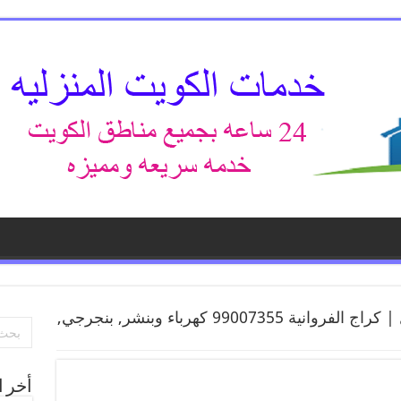
بنشر متنقل | كراج الفروانية 99007355 كهرباء وبنشر, بنجرجي,
أخر ا