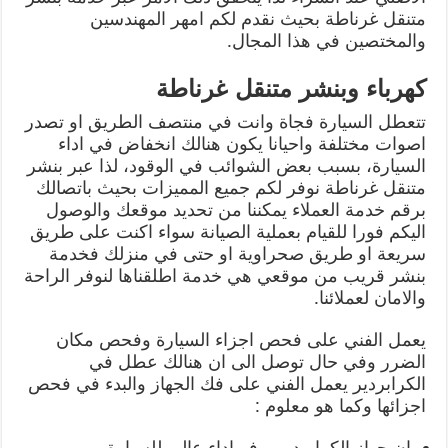
متنقل غرناطة بحيث نقدم لكم امهر المهندسين
والمختصين في هذا المجال.
كهرباء وبنشر متنقل غرناطة
تتعطل السيارة فجاة وانت في منتصف الطريق او تصدر
اصوات مختلفة واحيانا يكون هنالك انخفاض في اداء
السيارة، بسبب بعض الشوائب في الوقود، لذا عبر بنشر
متنقل غرناطة نوفر لكم جميع المميزات بحيث باتصالك
برقم خدمة العملاء يمكننا من تحديد موقعك والوصول
اليكم فورا للقيام بعملية الصيانة سواء اكنت على طريق
سريعة او طريق صحراوية او حتى في منزلك فخدمة
بنشر قريب من موقعي هي خدمة اطلقناها لنوفر الراحة
والامان لعملائنا.
يعمل الفني على فحص اجزاء السيارة وفحص مكان
الضرر وفي حال توصل الى ان هنالك عطل في
الكرابردير يعمل الفني على فك الجهاز والبدء في فحص
اجزائها وكما هو معلوم :
ان جهاز الكرابردير يوفر اداء عالي للسيارة.