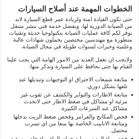
الخطوات المهمة عند أصلاح السيارات
حتى تكون القيادة امنة ولزيادة عمر قطع السيارة لابد
من الصيانة الدورية لها، وبفضل خدمة فني بنشر متنقل
نوفر لكم كافة عمليات الصيانة بتكنولوجيا حديثة وتقنيات
متطورة مع مهندسين مختصين يحملون شهادات عالية
وعلمية وخبرات لسنوات طويلة في مجال الصيانة.
ولايجب ان نغفل العديد من الامور الهامة التي يجب علينا
القيام بها حتى نحافظ على السيارة ونذكر منها:
متابعة شمعات الاحتراق او البوجيهات وتبديلها عند
تلفها بشكل دوري.
متابعة الاطارات والتواير والكشف عن ثقوب غير
مرئية او مشاكل في ضغط الاطار حتى لاتحدث
مشاكل عند السرعات الكبيرة.
فحص المكابح والفرامر وفحص ضغط الزيت بدخلها
ومتابعة الانابيب الخاصة بها منعا من اي تسرب
محتمل.
فحص ماء الرديتر وملئ خزان الماء بماء خاص بنوعية