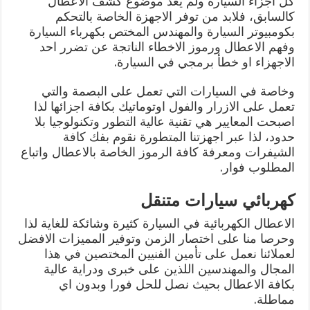
كل اجزاء السيارة ولم يعد موضوع كشف الاعطال
كالسابق، فلابد من توفر الاجهزة الخاصة بالتحكم
بكومبيوتر السيارة والمهندس المختص بكهرباء السيارة
وفهم الاعطال ورموز الاخطاء الناتجة عن تضرر احد
الاجهزاء او خطأ برمجي في السيارة.
وخاصة في السيارات التي تعمل على البصمة والتي
تعمل على الازرار والفول اوتوماتيك بكافة اجزائها لذا
اصبحت المعايير هي تقنية عالية التطور وتكنولوجيا بلا
حدود، لذا عبر اجهزتنا المتطورة نقوم بفك كافة
الشيفرات ومعرفة كافة الرموز الخاصة بالاعطال واتباع
المطلوب فوار.
كهربائي سيارات متنقل
الاعطال الكهربائية في السيارة كثيرة وشائكة للغاية لذا
وحرصا منا على اختصار الزمن وتوفير المميزات الافضل
لعملائنا نعمل على تأمين الفنيين المختصين في هذا
المجال والمهندسين اللذين على خبرى ودراية عالية
بكافة الاعطال بحيث نصل للحل فورا وبدون اي
مماطلة.