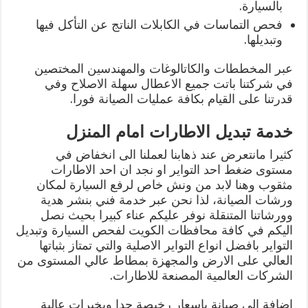
بالسيارة.
فحص التماسات في الكابلات الناتج عن التأكل فيها
وتبديلها.
عبر المخططات والكاتالوغات والمهندسين المختصين
في شركتنا باتت جميع الاعطال سهلة الاصلاح وفي
قدرتنا على القيام بكافة عمليات الصيانة فورا.
خدمة تبديل الاطارات امام المنزل
كثيرا مانتعرض عند ذهابنا لعملنا الى انخفاض في
مستوى ضغط احد التواير او نجد ان احد الاطارات
مثقوب وهنا لابد من ونش خاص لرفع السيارة لمكان
ورشات الصيانة، لذا نحن عبر خدمة فني بنشر هدية
وورشاتنا المتنقلة نوفر عليكم عناء كبيرا بحيث نصل
اليكم في كافة محافظات الكويت لفحص السيارة وتبديل
التواير بافضل انواع التواير الاصلية والتي تمتاز بثباتها
العالي على الارض والمجهزة بمطاط عالي المستوى من
الشركات العالمية المصنعة للاطارات.
اضافة الى صيانة باسعار رخيصة جدا وبخبرات عالية