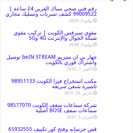
رقم فني صحي سباك القرين 24 ساعة |
99009522 كشف تسربات وتسليك مجاري
يوليو 4, 2026
مقوي سيرفس الكويت | تركيب مقوي
شبكة الجوال والإنترنت 4G و5G
يوليو 4, 2026
جهاز بي ان ستريم beIN STREAM توصيل
واشتراك فوري بالكويت
أكتوبر 1, 2025
مكتب استخراج فيزا الكويت 98951133
تاشيرة شنغن سريعة
مارس 26, 2025
شركة سماعات سقف الكويت 98577070
سماعات سقف BOSE أصلية
فبراير 5, 2025
قص خرسانه وفتح كور تكييف 65932555