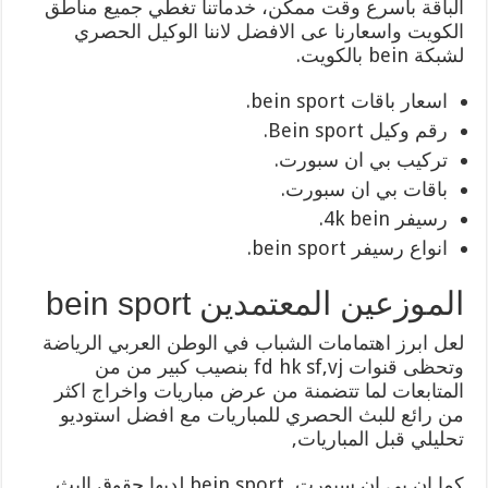
الباقة بأسرع وقت ممكن، خدماتنا تغطي جميع مناطق
الكويت واسعارنا عى الافضل لاننا الوكيل الحصري
لشبكة bein بالكويت.
اسعار باقات bein sport.
رقم وكيل Bein sport.
تركيب بي ان سبورت.
باقات بي ان سبورت.
رسيفر 4k bein.
انواع رسيفر bein sport.
الموزعين المعتمدين bein sport
لعل ابرز اهتمامات الشباب في الوطن العربي الرياضة
وتحظى قنوات fd hk sf,vj بنصيب كبير من من
المتابعات لما تتضمنة من عرض مباريات واخراج اكثر
من رائع للبث الحصري للمباريات مع افضل استوديو
تحليلي قبل المباريات,
كما ان بي ان سبورت bein sport لديها حقوق البث