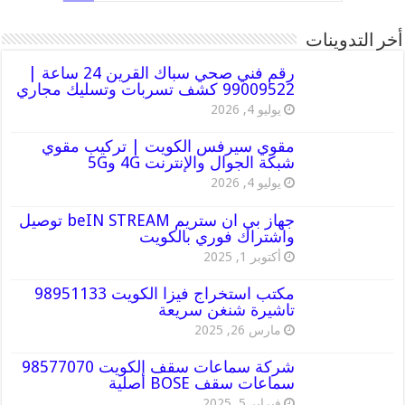
أخر التدوينات
رقم فني صحي سباك القرين 24 ساعة |
99009522 كشف تسربات وتسليك مجاري
يوليو 4, 2026
مقوي سيرفس الكويت | تركيب مقوي
شبكة الجوال والإنترنت 4G و5G
يوليو 4, 2026
جهاز بي ان ستريم beIN STREAM توصيل
واشتراك فوري بالكويت
أكتوبر 1, 2025
مكتب استخراج فيزا الكويت 98951133
تاشيرة شنغن سريعة
مارس 26, 2025
شركة سماعات سقف الكويت 98577070
سماعات سقف BOSE أصلية
فبراير 5, 2025