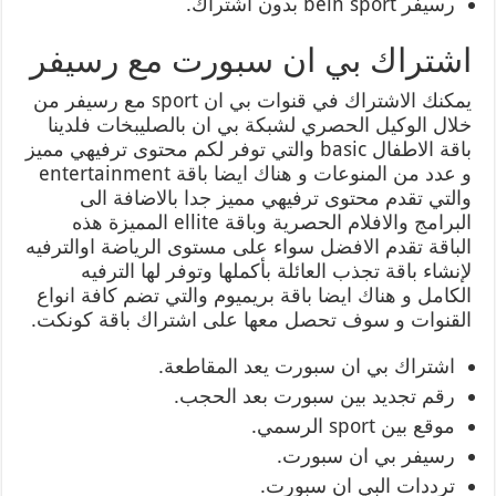
رسيفر bein sport بدون اشتراك.
اشتراك بي ان سبورت مع رسيفر
يمكنك الاشتراك في قنوات بي ان sport مع رسيفر من
خلال الوكيل الحصري لشبكة بي ان بالصليبخات فلدينا
باقة الاطفال basic والتي توفر لكم محتوى ترفيهي مميز
و عدد من المنوعات و هناك ايضا باقة entertainment
والتي تقدم محتوى ترفيهي مميز جدا بالاضافة الى
البرامج والافلام الحصرية وباقة ellite المميزة هذه
الباقة تقدم الافضل سواء على مستوى الرياضة اوالترفيه
لإنشاء باقة تجذب العائلة بأكملها وتوفر لها الترفيه
الكامل و هناك ايضا باقة بريميوم والتي تضم كافة انواع
القنوات و سوف تحصل معها على اشتراك باقة كونكت.
اشتراك بي ان سبورت يعد المقاطعة.
رقم تجديد بين سبورت بعد الحجب.
موقع بين sport الرسمي.
رسيفر بي ان سبورت.
ترددات البي ان سبورت.