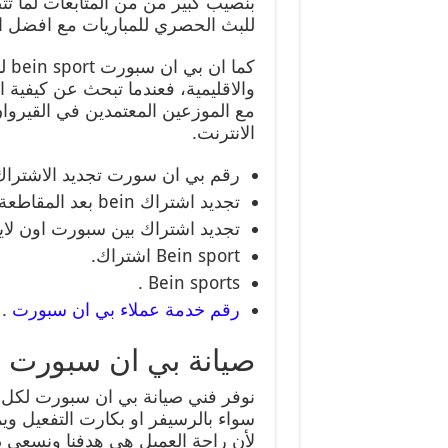
بنصيب كبير من من المتابعات لما ت
للبث الحصري للمباريات مع افضل اس
كما
والاقليمية، فعندما تبحث عن كيفية
مع الموزعين المعتمدين في القيروان
الانترنت.
رقم بي ان سورت تجديد الاشتراك
تجديد اشتراك bein بعد المقاطعة.
تجديد اشتراك بين سبورت اون لاي
Bein sport اشتراك.
Bein sports .
رقم خدمة عملاء بي ان سبورت
.
صيانة بي ان سبورت ا
نوفر فني صيانة بي ان سبورت لكل م
سواء بالرسيفر او بكارت التفعيل وي
لأن راحة العميل هي هدفنا ونسعى دا