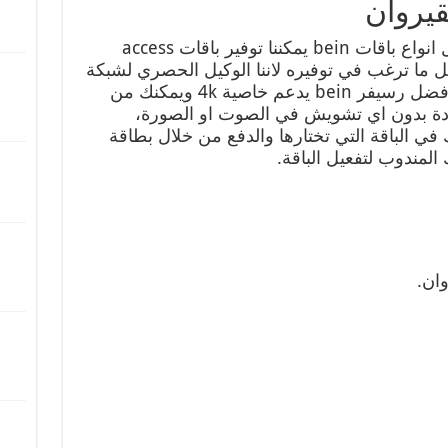
يروان
يقدم لكم مركزنا خدمات شاملة لكل انواع باقات bein يمكننا توفير باقات access
ت Ellite وباقات complete وكل ما ترغب في توفيره لاننا الوكيل الحصري لشبكة
بي ان بالقيروان، كما اننا نوفر لكم افضل رسيفر bein يدعم خاصية 4k ويمكنك من
جودة بدون اي تشويش في الصوت او الصورة،
 في الباقة التي تختارها والدفع من خلال بطاقة
لمندوب لتفعيل الباقة.
ان.