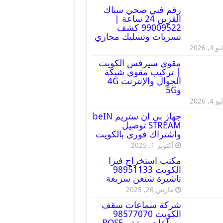
رقم فني صحي سباك
القرين 24 ساعة |
99009522 كشف
تسربات وتسليك مجاري
 4, 2026
مقوي سيرفس الكويت
| تركيب مقوي شبكة
الجوال والإنترنت 4G
و5G
 4, 2026
جهاز بي ان ستريم beIN
STREAM توصيل
واشتراك فوري بالكويت
أكتوبر 1, 2025
مكتب استخراج فيزا
الكويت 98951133
تاشيرة شنغن سريعة
مارس 26, 2025
شركة سماعات سقف
الكويت 98577070
سماعات سقف BOSE