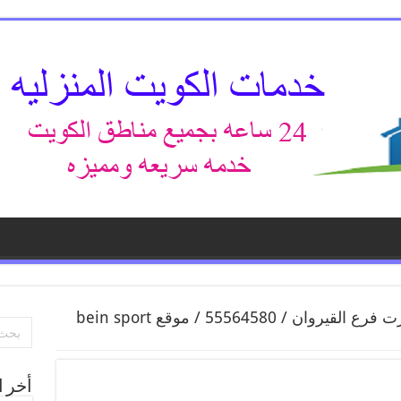
بي ان سبورت فرع القيروان / 55564580 / موقع bein sport
أخر ا