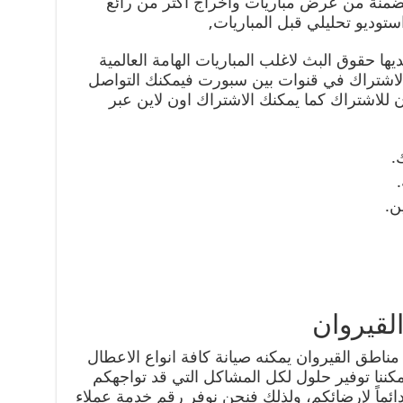
تضمنة من عرض مباريات واخراج اكثر من رائع
توديو تحليلي قبل المباريات,
 ان بي ان سبورت bein sport لديها حقوق البث لاغلب المباريات الهامة العالمية
 الاشتراك في قنوات بين سبورت فيمكنك التواصل
 للاشتراك كما يمكنك الاشتراك اون لاين عبر
.
ن.
لقيروان
ناطق القيروان يمكنه صيانة كافة انواع الاعطال
مكننا توفير حلول لكل المشاكل التي قد تواجهكم
ئماً لإرضائكم، ولذلك فنحن نوفر رقم خدمة عملاء