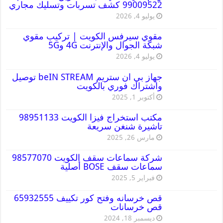
99009522 كشف تسربات وتسليك مجاري
يوليو 4, 2026
مقوي سيرفس الكويت | تركيب مقوي
شبكة الجوال والإنترنت 4G و5G
يوليو 4, 2026
جهاز بي ان ستريم beIN STREAM توصيل
واشتراك فوري بالكويت
أكتوبر 1, 2025
مكتب استخراج فيزا الكويت 98951133
تاشيرة شنغن سريعة
مارس 26, 2025
شركة سماعات سقف الكويت 98577070
سماعات سقف BOSE أصلية
فبراير 5, 2025
قص خرسانه وفتح كور تكييف 65932555
قص خرسانات
ديسمبر 18, 2024