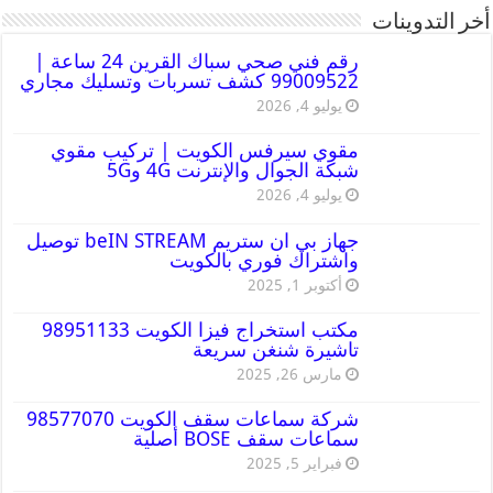
أخر التدوينات
رقم فني صحي سباك القرين 24 ساعة |
99009522 كشف تسربات وتسليك مجاري
يوليو 4, 2026
مقوي سيرفس الكويت | تركيب مقوي
شبكة الجوال والإنترنت 4G و5G
يوليو 4, 2026
جهاز بي ان ستريم beIN STREAM توصيل
واشتراك فوري بالكويت
أكتوبر 1, 2025
مكتب استخراج فيزا الكويت 98951133
تاشيرة شنغن سريعة
مارس 26, 2025
شركة سماعات سقف الكويت 98577070
سماعات سقف BOSE أصلية
فبراير 5, 2025