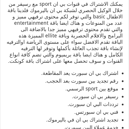
يمكنك الاشتراك في قنوات بي ان sport مع رسيفر من
خلال الوكيل الحصري لشبكة بي ان باليرموك فلدينا باقة
الاطفال basic والتي توفر لكم محتوى ترفيهي مميز و
عدد من المنوعات و هناك ايضا باقة entertainment
والتي تقدم محتوى ترفيهي مميز جدا بالاضافة الى
البرامج والافلام الحصرية وباقة ellite المميزة هذه
الباقة تقدم الافضل سواء على مستوى الرياضة اوالترفيه
لإنشاء باقة تجذب العائلة بأكملها وتوفر لها الترفيه
الكامل و هناك ايضا باقة بريميوم والتي تضم كافة انواع
القنوات و سوف تحصل معها على اشتراك باقة كونكت.
اشتراك بي ان سبورت يعد المقاطعة.
رقم تجديد بين سبورت بعد الحجب.
موقع بين sport الرسمي.
رسيفر بي ان سبورت.
ترددات البي ان سبورت.
فني بي ان سبورتس.
تجديد اشتراك بي ان في باليرموك.
خدمة عملاء البين سبورت.