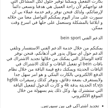
بكارت التفعيل ويمكننا توفير حلول لكل المشاكل التي
قد تواجهكم لأن راحة العميل هي هدفنا ونسعى دائماً
لإرضائكم، ولذلك فنحن نوفر رقم خدمة عملاء بي ان
سبورت على مدار اليوم يمكنكم التواصل معنا من خلاله
و ابلاغنا بالمشكلة وسنعمل على حلها في اسرع وقت
ممكن.
الدعم الفني bein sport
يمكنكم من خلال خدمة الدعم الفني الاستفسار وتلقي
الدعم حول اي سؤال يدور في أذهانكم، فنحن نوفر
كافة الوسائل التي يمكنك من خلالها تجديد الاشتراك في
باقات bein او تفعيل الباقات و كذلك الاشتراك في
الباقات الحديثة ويمكنك دفع قيمة الباقة من خلال نظام
الدفع الالكتروني بالكارت البنكي و هو امر سهل جدا
ولايستغرف بضعة دقائق، ونوفر كذلك رسيفرات hgfdk
sf,vjs الحديثة بدقة 4k و كارت الدخول لتفعيل الباقة
التي ستشترك بها، وكل ذلك يتم بسهولة من خلال
الموقع الالكتروني.
تجديد اشتراكي في بين سبورتس.