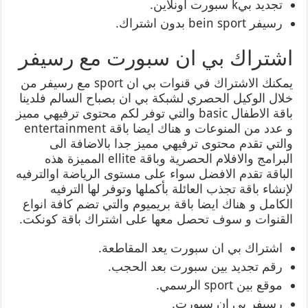
تجديد بيk سبورت اونلاين.
رسيفر bein sport بدون اشتراك.
اشتراك بي ان سبورت مع رسيفر
يمكنك الاشتراك في قنوات بي ان sport مع رسيفر من
خلال الوكيل الحصري لشبكة بي ان بصباح السالم فلدينا
باقة الاطفال basic والتي توفر لكم محتوى ترفيهي مميز
و عدد من المنوعات و هناك ايضا باقة entertainment
والتي تقدم محتوى ترفيهي مميز جدا بالاضافة الى
البرامج والافلام الحصرية وباقة ellite المميزة هذه
الباقة تقدم الافضل سواء على مستوى الرياضة اوالترفيه
لإنشاء باقة تجذب العائلة بأكملها وتوفر لها الترفيه
الكامل و هناك ايضا باقة بريميوم والتي تضم كافة انواع
القنوات و سوف تحصل معها على اشتراك باقة كونكت.
اشتراك بي ان سبورت يعد المقاطعة.
رقم تجديد بين سبورت بعد الحجب.
موقع بين sport الرسمي.
رسيفر بي ان سبورت.