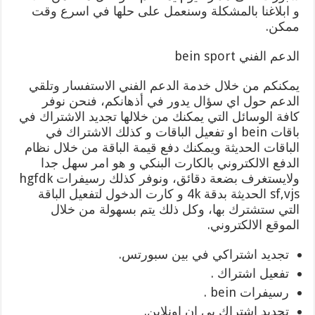
و ابلاغنا بالمشكلة وسنعمل على حلها في اسرع وقت
ممكن.
الدعم الفني bein sport
يمكنكم من خلال خدمة الدعم الفني الاستفسار وتلقي
الدعم حول اي سؤال يدور في أذهانكم، فنحن نوفر
كافة الوسائل التي يمكنك من خلالها تجديد الاشتراك في
باقات bein او تفعيل الباقات و كذلك الاشتراك في
الباقات الحديثة ويمكنك دفع قيمة الباقة من خلال نظام
الدفع الالكتروني بالكارت البنكي و هو امر سهل جدا
ولايستغرف بضعة دقائق، ونوفر كذلك رسيفرات hgfdk
sf,vjs الحديثة بدقة 4k و كارت الدخول لتفعيل الباقة
التي ستشترك بها، وكل ذلك يتم بسهولة من خلال
الموقع الالكتروني.
تجديد اشتراكي في بين سبورتس.
تفعيل اشتراك .
رسيفرات bein .
تجديد اشتراك بي ان اونلاين.