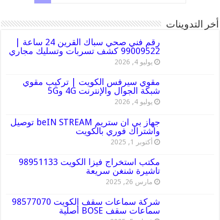
أخر التدوينات
رقم فني صحي سباك القرين 24 ساعة |
99009522 كشف تسربات وتسليك مجاري
يوليو 4, 2026
مقوي سيرفس الكويت | تركيب مقوي
شبكة الجوال والإنترنت 4G و5G
يوليو 4, 2026
جهاز بي ان ستريم beIN STREAM توصيل
واشتراك فوري بالكويت
أكتوبر 1, 2025
مكتب استخراج فيزا الكويت 98951133
تاشيرة شنغن سريعة
مارس 26, 2025
شركة سماعات سقف الكويت 98577070
سماعات سقف BOSE أصلية