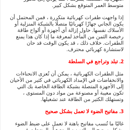
متوسط ​​العمر المتوقع بشكل كبير.
إذا واجهت طفرات كهربائية متكررة ، فمن المحتمل أن
يكون الجاني جهازًا كهربائيًا متصلًا بالشبكة المنزلية أو
الأسلاك نفسها. حاول إزالة أي أجهزة أو ألواح طاقة
رخيصة الثمن من المأخذ لمعرفة ما إذا كان هذا يمنع
الطفرات. خلاف ذلك ، قد يكون الوقت قد حان
لاستشارة كهربائي محترف.
2. تبلد وتراجع في السلطة
مثل الطفرات الكهربائية ، يمكن أن تُعزى الانحناءات
والانخفاضات في الإمداد الكهربائي في كثير من الأحيان
إلى الأجهزة المتصلة بشبكة الطاقة الخاصة بك التي
تكون معيبة أو مصنوعة من مواد دون المستوى ،
وتستهلك الكثير من الطاقة عند تشغيلها.
3. مفاتيح الضوء لا تعمل بشكل صحيح
غالبًا ما تُنسب مفاتيح باهتة لا تعمل على ضبط الضوء
بشكل صحيح إلى التصنيع الرديء أو المنتجات غير