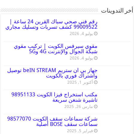
أخر التدوينات
رقم فني صحي سباك القرين 24 ساعة |
99009522 كشف تسربات وتسليك مجاري
يوليو 4, 2026
مقوي سيرفس الكويت | تركيب مقوي
شبكة الجوال والإنترنت 4G و5G
يوليو 4, 2026
جهاز بي ان ستريم beIN STREAM توصيل
واشتراك فوري بالكويت
أكتوبر 1, 2025
مكتب استخراج فيزا الكويت 98951133
تاشيرة شنغن سريعة
مارس 26, 2025
شركة سماعات سقف الكويت 98577070
سماعات سقف BOSE أصلية
فبراير 5, 2025