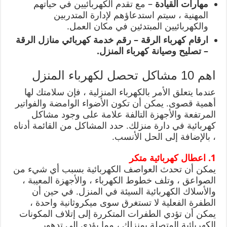
مهارات القيادة
– مع تقدم الكهربائيين في حياتهم
المهنية ، سيتم استدعاؤهم لإدارة المتدربين
والكهربائيين المبتدئين في مكان العمل.
ارقام كهرباء الرقة – رقم خدمة كهربائي منازل الرقة
– تصليح وصيانة كهرباء المنزل.
اهم 10 مشاكل تحصل لكهرباء المنزل
عندما يتعلق الأمر بالكهرباء المنزلية ، فإن سلامتك لها
أهمية قصوى. يمكن أن تكون الأضواء الوامضة والفواتير
المرتفعة والأجهزة التالفة علامة على وجود مشاكل
كهربائية في دارة منزلك. حدد المشاكل من القائمة أدناه
، بالإضافة إلى الحل الأنسب.
1. اعطال كهربائية متكر
يمكن أن تحدث العواصف الكهربائية بسبب أي شيء من
الصواعق ، وتلف خطوط الكهرباء ، والأجهزة المعيبة ،
والأسلاك الكهربائية السيئة في المنزل. في حين أن
الطفرة الفعلية لا تستغرق سوى ميكروثانية واحدة ،
يمكن أن تؤدي الطفرات المتكررة إلى إتلاف المكونات
الكهربائية المتصلة بمنزلك ، مما يؤدي إلى تدهور