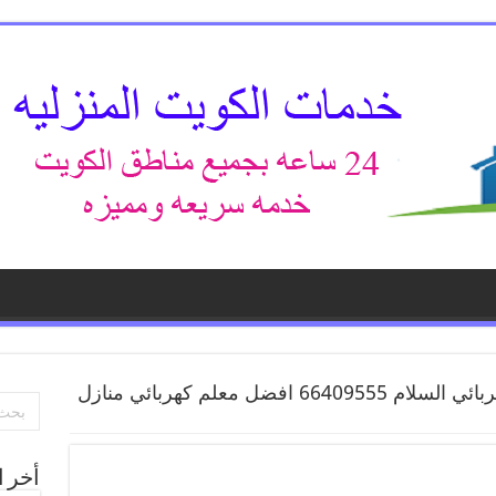
خدمة كهربائي السلام 66409555 افضل معلم كهربائي منازل
أخر ا