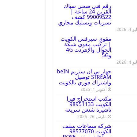
رقم فني صحي سباك
القرين 24 ساعة |
99009522 كشف
تسربات وتسليك مجاري
 4, 2026
مقوي سيرفس الكويت
| تركيب مقوي شبكة
الجوال والإنترنت 4G
و5G
 4, 2026
جهاز بي ان ستريم beIN
STREAM توصيل
واشتراك فوري بالكويت
أكتوبر 1, 2025
مكتب استخراج فيزا
الكويت 98951133
تاشيرة شنغن سريعة
مارس 26, 2025
شركة سماعات سقف
الكويت 98577070
سماعات سقف BOSE