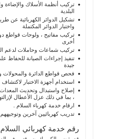
تركيب أنظمة الأسلاك والإضاءة والت
البلدية
تشكيل الدوائر الكهربائية عن طريق
واختبار الدوائر المكتملة
تركيب مفاتيح ، ولوحات قواطع دوا
أخرى
تركيب شماعات وحاملات لدعم المن
تنفيذ إجراءات الصيانة للحفاظ عل
جيدة
فحص قواطع الدائرة والمحولات وا
استخدام أجهزة الاختبار لاكتشاف 
إصلاح واستبدال وتحديث المعدات ال
، بما في ذلك عزل الأعطال لإزالتها
ارقام خدمة كهرباء السلام .
تدريب كهربائيين آخرين وتوجيههم 
رقم خدمة كهربائي السلام
قد يقضي الكهربائيون وقتهم في العمل