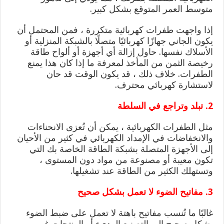
متوسط ​​العمر المتوقع بشكل كبير.
إذا واجهت طفرات كهربائية متكررة ، فمن المحتمل أن
يكون الجاني جهازًا كهربائيًا متصلًا بالشبكة المنزلية أو
الأسلاك نفسها. حاول إزالة أي أجهزة أو ألواح طاقة
رخيصة الثمن من المأخذ لمعرفة ما إذا كان هذا يمنع
الطفرات. خلاف ذلك ، قد يكون الوقت قد حان
لاستشارة كهربائي محترف.
2. تبلد وتراجع في السلطة
مثل الطفرات الكهربائية ، يمكن أن تُعزى الانحناءات
والانخفاضات في الإمداد الكهربائي في كثير من الأحيان
إلى الأجهزة المتصلة بشبكة الطاقة الخاصة بك التي
تكون معيبة أو مصنوعة من مواد دون المستوى ،
وتستهلك الكثير من الطاقة عند تشغيلها.
3. مفاتيح الضوء لا تعمل بشكل صحيح
غالبًا ما تُنسب مفاتيح باهتة لا تعمل على ضبط الضوء
بشكل صحيح إلى التصنيع الرديء أو المنتجات غير