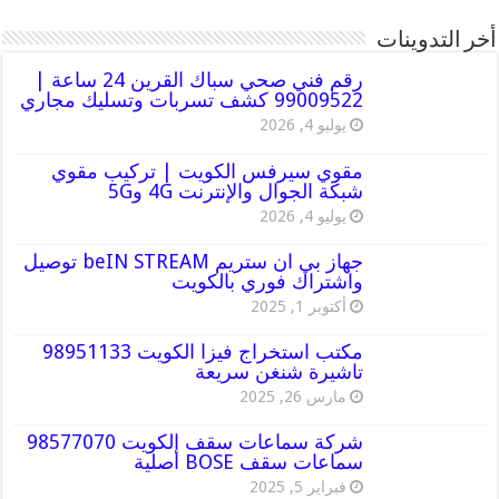
أخر التدوينات
رقم فني صحي سباك القرين 24 ساعة |
99009522 كشف تسربات وتسليك مجاري
يوليو 4, 2026
مقوي سيرفس الكويت | تركيب مقوي
شبكة الجوال والإنترنت 4G و5G
يوليو 4, 2026
جهاز بي ان ستريم beIN STREAM توصيل
واشتراك فوري بالكويت
أكتوبر 1, 2025
مكتب استخراج فيزا الكويت 98951133
تاشيرة شنغن سريعة
مارس 26, 2025
شركة سماعات سقف الكويت 98577070
سماعات سقف BOSE أصلية
فبراير 5, 2025