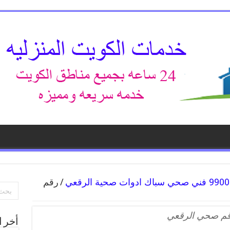
/
رقم
م صحي الرقعي
أخر ا