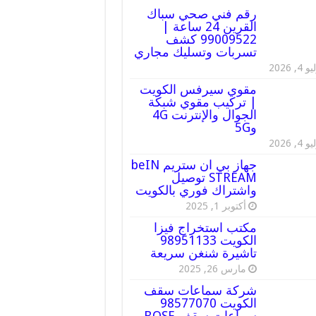
رقم فني صحي سباك
القرين 24 ساعة |
99009522 كشف
تسربات وتسليك مجاري
 4, 2026
مقوي سيرفس الكويت
| تركيب مقوي شبكة
الجوال والإنترنت 4G
و5G
 4, 2026
جهاز بي ان ستريم beIN
STREAM توصيل
واشتراك فوري بالكويت
أكتوبر 1, 2025
مكتب استخراج فيزا
الكويت 98951133
تاشيرة شنغن سريعة
مارس 26, 2025
شركة سماعات سقف
الكويت 98577070
سماعات سقف BOSE