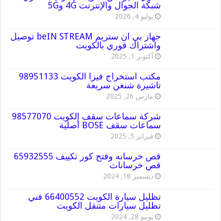
شبكة الجوال والإنترنت 4G و5G
يوليو 4, 2026
جهاز بي ان ستريم beIN STREAM توصيل
واشتراك فوري بالكويت
أكتوبر 1, 2025
مكتب استخراج فيزا الكويت 98951133
تاشيرة شنغن سريعة
مارس 26, 2025
شركة سماعات سقف الكويت 98577070
سماعات سقف BOSE أصلية
فبراير 5, 2025
قص خرسانه وفتح كور تكييف 65932555
قص خرسانات
ديسمبر 18, 2024
تظليل سيارة الكويت 66400552 فني
تظليل سيارات متنقل الكويت
يونيو 28, 2024