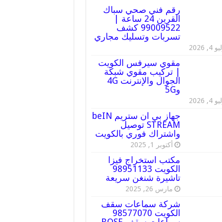
رقم فني صحي سباك
القرين 24 ساعة |
99009522 كشف
تسربات وتسليك مجاري
 4, 2026
مقوي سيرفس الكويت
| تركيب مقوي شبكة
الجوال والإنترنت 4G
و5G
 4, 2026
جهاز بي ان ستريم beIN
STREAM توصيل
واشتراك فوري بالكويت
أكتوبر 1, 2025
مكتب استخراج فيزا
الكويت 98951133
تاشيرة شنغن سريعة
مارس 26, 2025
شركة سماعات سقف
الكويت 98577070
سماعات سقف BOSE