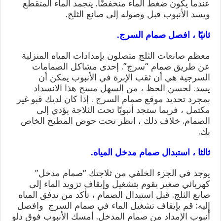
عندما يكون ضغط الماء منخفضًا. يتجمد الماء المتقطع
ويسد الأنبوب قبل وصوله إلى صانع الثلج.
ثانيًا ، افصل صمام السرج.
معظم صانعات الثلج متصلون بإمدادات المياه المنزلية
عن طريق صمام “سرج”. إحدى مشاكل الصمامات
السرجية هي أن ثقب الإبرة في الأنبوب يمكن أن
يسد. لحسن الحظ ، من السهل مسح هذا الانسداد
بمجرد تحديد موقع صمام السرج . إذا كان لديك قبو غير
مكتمل ، فربما ستجد أنبوبًا تحت الثلاجة يؤدي إلى
الصمام. خلاف ذلك ، انظر تحت حوض المطبخ الخاص
بك.
ثالثا ، استبدال صمام مدخل المياه.
يوجد في الجزء الخلفي من ثلاجتك “صمام مدخل”
كهربائي صغير يقوم بتشغيل وإيقاف تزويد الماء إلى
صانع الثلج. قبل استبدال الصمام ، تأكد من تدفق المياه
إليه: قم بإيقاف تشغيل الماء في صمام السرج وافصل
أنبوب الإمداد من صمام المدخل. أمسك الأنبوب فوق دلو