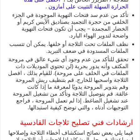
الحرارة السهلة التثبيت على أمازون
.
تأكد من عدم سد فتحات التهوية الموجودة في الجزء
الخلفي من حجرة التجميد بصناديق الآيس كريم أو
الخضار المجمدة – يجب أن تكون فتحات التهوية
واضحة لتدوير الهواء البارد.
نظف الملفات تحت الثلاجة أو خلفها. يمكن أن تتسبب
الملفات المسدودة في ضعف التبريد.
تحقق للتأكد من عدم وجود أي شيء عالق في مروحة
المكثف وأنه يدور بحرية (لن تحتوي الموديلات ذات
الملفات في الخلف على مروحة). للقيام بذلك ، افصل
الثلاجة واسحبها للخارج. قم بتنظيف ريش المروحة
وقم بتدوير المروحة يدويًا لمعرفة ما إذا كانت
عالقة. قم بتوصيل الثلاجة وتأكد من تشغيل المروحة
عند تشغيل الضاغط. إذا لم تعمل المروحة ، فراجع
التوجيهات أدناه ، والتي توضح كيفية استبدالها.
ارشادات فني تصليح ثلاجات القادسية
فيما يلي بعض نصائح استكشاف أخطاء الثلاجة وإصلاحها
لمساعدتك في حل المشكلة إذا لاحظت أن الثلاجة لا