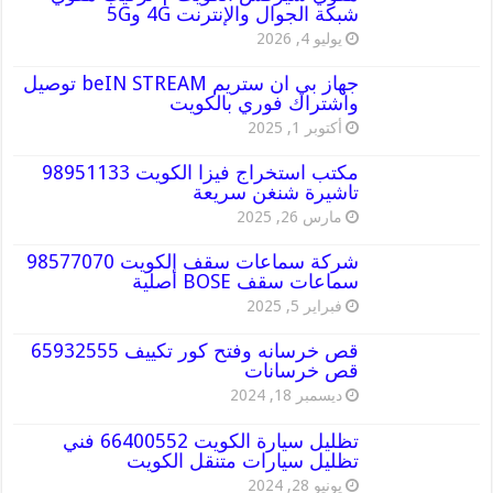
شبكة الجوال والإنترنت 4G و5G
يوليو 4, 2026
جهاز بي ان ستريم beIN STREAM توصيل
واشتراك فوري بالكويت
أكتوبر 1, 2025
مكتب استخراج فيزا الكويت 98951133
تاشيرة شنغن سريعة
مارس 26, 2025
شركة سماعات سقف الكويت 98577070
سماعات سقف BOSE أصلية
فبراير 5, 2025
قص خرسانه وفتح كور تكييف 65932555
قص خرسانات
ديسمبر 18, 2024
تظليل سيارة الكويت 66400552 فني
تظليل سيارات متنقل الكويت
يونيو 28, 2024