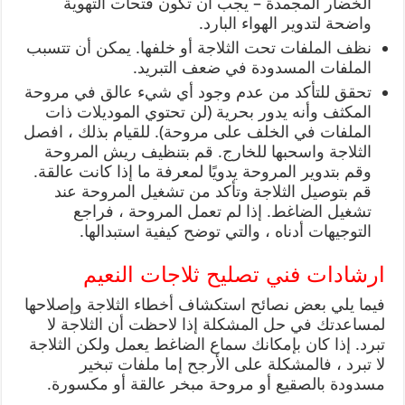
الخضار المجمدة – يجب أن تكون فتحات التهوية
واضحة لتدوير الهواء البارد.
نظف الملفات تحت الثلاجة أو خلفها. يمكن أن تتسبب
الملفات المسدودة في ضعف التبريد.
تحقق للتأكد من عدم وجود أي شيء عالق في مروحة
المكثف وأنه يدور بحرية (لن تحتوي الموديلات ذات
الملفات في الخلف على مروحة). للقيام بذلك ، افصل
الثلاجة واسحبها للخارج. قم بتنظيف ريش المروحة
وقم بتدوير المروحة يدويًا لمعرفة ما إذا كانت عالقة.
قم بتوصيل الثلاجة وتأكد من تشغيل المروحة عند
تشغيل الضاغط. إذا لم تعمل المروحة ، فراجع
التوجيهات أدناه ، والتي توضح كيفية استبدالها.
ارشادات فني تصليح ثلاجات النعيم
فيما يلي بعض نصائح استكشاف أخطاء الثلاجة وإصلاحها
لمساعدتك في حل المشكلة إذا لاحظت أن الثلاجة لا
تبرد. إذا كان بإمكانك سماع الضاغط يعمل ولكن الثلاجة
لا تبرد ، فالمشكلة على الأرجح إما ملفات تبخير
مسدودة بالصقيع أو مروحة مبخر عالقة أو مكسورة.