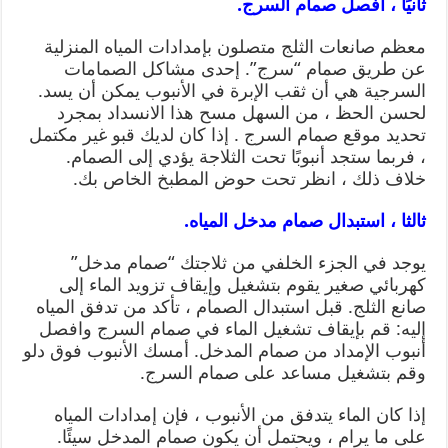
ثانيًا ، افصل صمام السرج.
معظم صانعات الثلج متصلون بإمدادات المياه المنزلية
عن طريق صمام “سرج”. إحدى مشاكل الصمامات
السرجية هي أن ثقب الإبرة في الأنبوب يمكن أن يسد.
لحسن الحظ ، من السهل مسح هذا الانسداد بمجرد
تحديد موقع صمام السرج . إذا كان لديك قبو غير مكتمل
، فربما ستجد أنبوبًا تحت الثلاجة يؤدي إلى الصمام.
خلاف ذلك ، انظر تحت حوض المطبخ الخاص بك.
ثالثا ، استبدال صمام مدخل المياه.
يوجد في الجزء الخلفي من ثلاجتك “صمام مدخل”
كهربائي صغير يقوم بتشغيل وإيقاف تزويد الماء إلى
صانع الثلج. قبل استبدال الصمام ، تأكد من تدفق المياه
إليه: قم بإيقاف تشغيل الماء في صمام السرج وافصل
أنبوب الإمداد من صمام المدخل. أمسك الأنبوب فوق دلو
وقم بتشغيل مساعد على صمام السرج.
إذا كان الماء يتدفق من الأنبوب ، فإن إمدادات المياه
على ما يرام ، ويحتمل أن يكون صمام المدخل سيئًا.