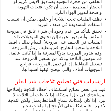
الخلفي من حجرة التجميد بصناديق الآيس كريم أو
الخضار المجمدة – يجب أن تكون فتحات التهوية
واضحة لتدوير الهواء البارد.
نظف الملفات تحت الثلاجة أو خلفها. يمكن أن تتسبب
الملفات المسدودة في ضعف التبريد.
تحقق للتأكد من عدم وجود أي شيء عالق في مروحة
المكثف وأنه يدور بحرية (لن تحتوي الموديلات ذات
الملفات في الخلف على مروحة). للقيام بذلك ، افصل
الثلاجة واسحبها للخارج. قم بتنظيف ريش المروحة
وقم بتدوير المروحة يدويًا لمعرفة ما إذا كانت عالقة.
قم بتوصيل الثلاجة وتأكد من تشغيل المروحة عند
تشغيل الضاغط. إذا لم تعمل المروحة ، فراجع
التوجيهات أدناه ، والتي توضح كيفية استبدالها.
ارشادات فني تصليح ثلاجات بنيد القار
فيما يلي بعض نصائح استكشاف أخطاء الثلاجة وإصلاحها
لمساعدتك في حل المشكلة إذا لاحظت أن الثلاجة لا
تبرد. إذا كان بإمكانك سماع الضاغط يعمل ولكن الثلاجة
لا تبرد ، فالمشكلة على الأرجح إما ملفات تبخير