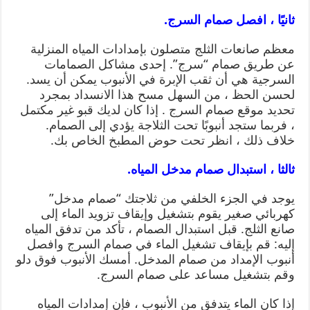
ثانيًا ، افصل صمام السرج.
معظم صانعات الثلج متصلون بإمدادات المياه المنزلية
عن طريق صمام “سرج”. إحدى مشاكل الصمامات
السرجية هي أن ثقب الإبرة في الأنبوب يمكن أن يسد.
لحسن الحظ ، من السهل مسح هذا الانسداد بمجرد
تحديد موقع صمام السرج . إذا كان لديك قبو غير مكتمل
، فربما ستجد أنبوبًا تحت الثلاجة يؤدي إلى الصمام.
خلاف ذلك ، انظر تحت حوض المطبخ الخاص بك.
ثالثا ، استبدال صمام مدخل المياه.
يوجد في الجزء الخلفي من ثلاجتك “صمام مدخل”
كهربائي صغير يقوم بتشغيل وإيقاف تزويد الماء إلى
صانع الثلج. قبل استبدال الصمام ، تأكد من تدفق المياه
إليه: قم بإيقاف تشغيل الماء في صمام السرج وافصل
أنبوب الإمداد من صمام المدخل. أمسك الأنبوب فوق دلو
وقم بتشغيل مساعد على صمام السرج.
إذا كان الماء يتدفق من الأنبوب ، فإن إمدادات المياه