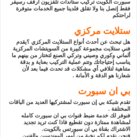
سبورت الكويت تركيب ستاندات تلفزيون ارفف رسيفر
فقط إتصل بنا ولا تقلق فلدينا جميع الخدمات متوفرة
لراحتكم
ستلايت مركزي
هل تبحث عن أحدث أنواع الستلايت المركزي ؟يقدم
فني ستلايت مجموعة كبيرة من السويتشات المركزية
ألماني وكوري وصيني وتركي الصنع لتختار من بينهم ما
يناسب إحتياجاتك وتتم عملية التركيب بعناية و بدقة
متناهية لتلافي أي مشكلات قد تحدث فيما بعد لأن
شعارنا هو الدقة و الأمانة .
بي ان سبورت
تقدم شبكة بي إن سبورت لمشتركيها العديد من الباقات
المختلفة .
فنوفر لك خدمة ضبط قنوات بي ان سبورت كامله
لمشاهدة ممتازة دون تقطيع فاذا كنت تريد تجديد
الاشتراك بقناة بي ان سبورتس بالكويت.
فنحن نقدم لكم نخبة من أمهر المهندسين والفنين