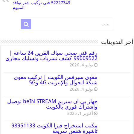
52227343 فني تركيب شتر نوافذ
المنيوم
أخر التدوينات
رقم فني صحي سباك القرين 24 ساعة |
99009522 كشف تسربات وتسليك مجاري
يوليو 4, 2026
مقوي سيرفس الكويت | تركيب مقوي
شبكة الجوال والإنترنت 4G و5G
يوليو 4, 2026
جهاز بي ان ستريم beIN STREAM توصيل
واشتراك فوري بالكويت
أكتوبر 1, 2025
مكتب استخراج فيزا الكويت 98951133
تاشيرة شنغن سريعة