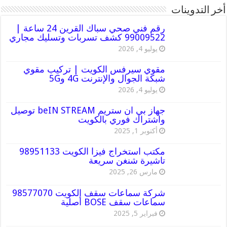
أخر التدوينات
رقم فني صحي سباك القرين 24 ساعة |
99009522 كشف تسربات وتسليك مجاري
يوليو 4, 2026
مقوي سيرفس الكويت | تركيب مقوي
شبكة الجوال والإنترنت 4G و5G
يوليو 4, 2026
جهاز بي ان ستريم beIN STREAM توصيل
واشتراك فوري بالكويت
أكتوبر 1, 2025
مكتب استخراج فيزا الكويت 98951133
تاشيرة شنغن سريعة
مارس 26, 2025
شركة سماعات سقف الكويت 98577070
سماعات سقف BOSE أصلية
فبراير 5, 2025