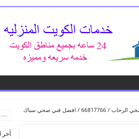
فني صحي الرحاب / 66817766 / افضل فني صحي سباك
أخر ا