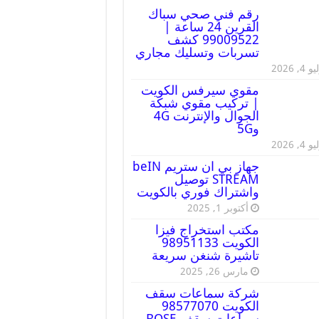
رقم فني صحي سباك
القرين 24 ساعة |
99009522 كشف
تسربات وتسليك مجاري
 4, 2026
مقوي سيرفس الكويت
| تركيب مقوي شبكة
الجوال والإنترنت 4G
و5G
 4, 2026
جهاز بي ان ستريم beIN
STREAM توصيل
واشتراك فوري بالكويت
أكتوبر 1, 2025
مكتب استخراج فيزا
الكويت 98951133
تاشيرة شنغن سريعة
مارس 26, 2025
شركة سماعات سقف
الكويت 98577070
سماعات سقف BOSE