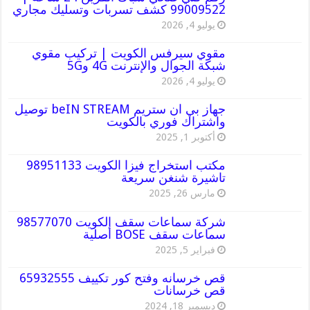
99009522 كشف تسربات وتسليك مجاري
يوليو 4, 2026
مقوي سيرفس الكويت | تركيب مقوي
شبكة الجوال والإنترنت 4G و5G
يوليو 4, 2026
جهاز بي ان ستريم beIN STREAM توصيل
واشتراك فوري بالكويت
أكتوبر 1, 2025
مكتب استخراج فيزا الكويت 98951133
تاشيرة شنغن سريعة
مارس 26, 2025
شركة سماعات سقف الكويت 98577070
سماعات سقف BOSE أصلية
فبراير 5, 2025
قص خرسانه وفتح كور تكييف 65932555
قص خرسانات
ديسمبر 18, 2024