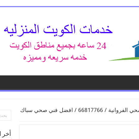
فني صحي الفروانية / 66817766 / افضل فني صحي سباك
أخر ا