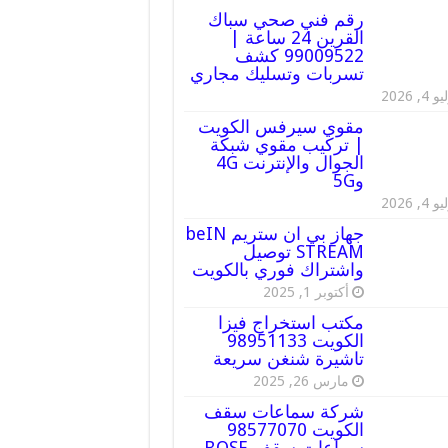
رقم فني صحي سباك
القرين 24 ساعة |
99009522 كشف
تسربات وتسليك مجاري
 4, 2026
مقوي سيرفس الكويت
| تركيب مقوي شبكة
الجوال والإنترنت 4G
و5G
 4, 2026
جهاز بي ان ستريم beIN
STREAM توصيل
واشتراك فوري بالكويت
أكتوبر 1, 2025
مكتب استخراج فيزا
الكويت 98951133
تاشيرة شنغن سريعة
مارس 26, 2025
شركة سماعات سقف
الكويت 98577070
سماعات سقف BOSE