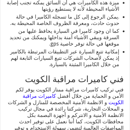
ميزة هذه الكاميرات هي أن السائق يمكنه تجنب إصابة
الأشياء المحيطة لأنه لا يستطيع رؤيتها
.يمكن الرجوع إلى كل ما تسجله الكاميرا في حالة
حدوث حادث، ومعرفة الظروف الخاصة المحيطة به.
كما ان وجود كاميرا في السيارة يحافظ عليها من
السرقة ويبقي الأشياء آمنة بداخلها ويمكنك من تحديد
موقعها في حالة توفر خاصية gps.
إمكانية تتبع السيارة عبر التطبيقات المرتبطة بالكامير
إذ يمكن لأصحاب الشركات تتبع السيارات التابعة لهم
من خلال الكاميرا المثبتة بالسيارة.
فني كاميرات مراقبة الكويت
فني تركيب كاميرات مراقبة ممتاز الكويت يوفر لكم
الأمن و الحماية من خلال أفضل
كاميرات مراقبة
الكويت
و الانظمة الأمنية المخصصة للمنازل و الشركات
و المحلات التجارية، شركتنا رائدة في مجال تركيب
الانظمة الأمنية و الانتركم و أجهزة البصمة بكل
محافظات الكويت، كما أننا نعمل على توفير احدث
المواصفات العالمية لتضمن سهولة الاستخدام و توفير