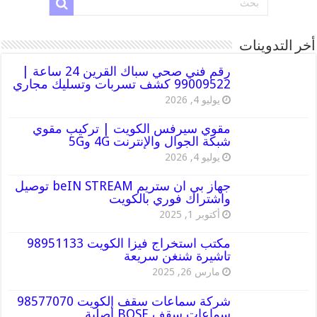
أخر التدوينات
رقم فني صحي سباك القرين 24 ساعة |
99009522 كشف تسربات وتسليك مجاري
يوليو 4, 2026
مقوي سيرفس الكويت | تركيب مقوي
شبكة الجوال والإنترنت 4G و5G
يوليو 4, 2026
جهاز بي ان ستريم beIN STREAM توصيل
واشتراك فوري بالكويت
أكتوبر 1, 2025
مكتب استخراج فيزا الكويت 98951133
تاشيرة شنغن سريعة
مارس 26, 2025
شركة سماعات سقف الكويت 98577070
سماعات سقف BOSE أصلية