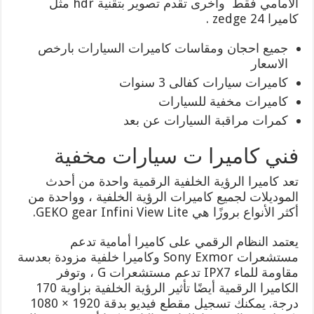
الامامي فقط واخرى تقدم تصوير بتقنية hdr مثل
كاميرا zedge 24 .
جميع احجان ومقاسات كاميرات السيارات بارخص
الاسعار
كاميرات سيارات كفالى 3 سنوات
كاميرات مخفية للسيارات
كمرات مراقبة السيارات عن بعد
فني كاميرا ت سيارات مخفية
تعد كاميرا الرؤية الخلفية الرقمية واحدة من أحدث
الموديلات لجميع كاميرات الرؤية الخلفية ، وواحدة من
أكثر الأنواع بروزًا هي GEKO gear Infini View Lite.
يعتمد النظام الرقمي على كاميرا أمامية تدعم
مستشعرات Sony Exmor وكاميرا خلفية مزودة بعدسة
مقاومة للماء IPX7 تدعم مستشعرات G ، وتوفر
الكاميرا الرقمية أيضًا تأثير الرؤية الخلفية بزاوية 170
درجة. يمكنك تسجيل مقطع فيديو بدقة 1920 × 1080