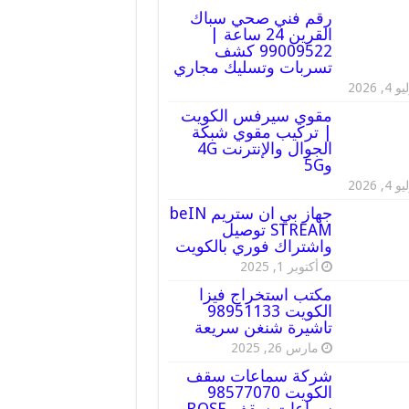
رقم فني صحي سباك
القرين 24 ساعة |
99009522 كشف
تسربات وتسليك مجاري
 4, 2026
مقوي سيرفس الكويت
| تركيب مقوي شبكة
الجوال والإنترنت 4G
و5G
 4, 2026
جهاز بي ان ستريم beIN
STREAM توصيل
واشتراك فوري بالكويت
أكتوبر 1, 2025
مكتب استخراج فيزا
الكويت 98951133
تاشيرة شنغن سريعة
مارس 26, 2025
شركة سماعات سقف
الكويت 98577070
سماعات سقف BOSE