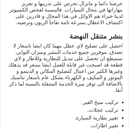
حرصنا دائما و مانزال نحرص على تدريبها و تعزيز
مهاراتها في مجال السيارات. فالبنسبة لفحص الكمبيوتر
لدينا خبراء هم الاوائل في هذا المجال و قادرين على
اكتشاف الاعطال بسرعة تامة تفاجأ الزبون وترضيه.
بنشر متنقل النهضة
احصل على تصليح لاي عطل مهما كان ايضا باسعار لا
تصدق، موفرين جميع خدمات البنشر وميزان التواير،
تستيطع ان تحصل على تبديل للبطارية وللاطار و لاي
قطعة قد اصبحت غير قابلة للعمل ايضا بسعر قد يذهلك
وغيرها الكثير من اعمال كتصليح المكائن و الدينمو و
الموتور و المكيف و الكهرباء بشكل عام باسعار تناسبك
بالاضافة الى توفر ميزة الخدمة المتنقلة بالنسبة لما ذكر
آنفا.
تركيب سيخ القير.
تركيب عجلات.
تغيير بطارية السيارة.
تغيير اطارات.