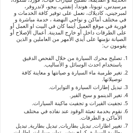
مرسيدس، تويوتا، هوندا، إنفنتي، بيجو، لاندروفر،
لمبرجيني، كاديلاك، نعمل على توفير كافة الخدمات و
في مختلف أماكن و نواحي النهضة ، خدمة مباشرة و
فورية في موقع العميل أينما كان في البيت او العمل أو
على الطرقات داخل أو خارج المدينة. أعمال الإصلاح أو
الصيانة نؤمنها على أيدي الأمهر من العاملين و الذين
يقومون ب:
تصليح محرك السيارة من خلال الفحص الدقيق
باستخدام احدث الوسائل و الأساليب.
تغير طرمبة ماء السيارة و صيانتها و معاينة كافة
توصيلاتها.
تبديل إطارات السيارة و التوايرات.
تغير الدينمو و سيخ القير.
تجفيت القيرات و تجفيت ماكينة السيارات.
نقوم بخدمة تعبئة الوقود عند نفاذه في مختلف
الأماكن و الطرقات.
تغيير اطارات, تبديل بطاريات, تبديل بطارية, تبديل
بطارية السيارة, كراج بنشر, تواير سيارات, اطارات