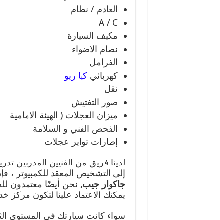
العادم / نظام
A / C
مكيف السيارة
نضام الاضواء
الفرامل
كهربائي
كيا ريو
نقل
صور التفتيش
ميزان العجلات ( الهيئة الامامية
الفحص الفني و السلامة
إطارات تواير عجلات
لدينا فريق من الفنيين المدربين تدري
إلى التشخيص المعقد للكمبيوتر ، فإن
جاكوار جيب
,
نحن أيضًا معتمدون لل
يمكنك الاعتماد علينا لتكون مركز خد
سواء كانت سيارتك في المستوى الث