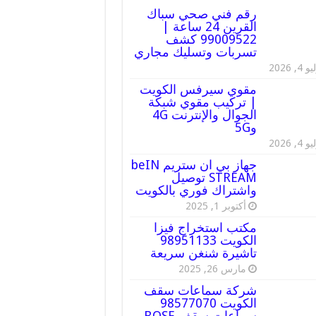
رقم فني صحي سباك
القرين 24 ساعة |
99009522 كشف
تسربات وتسليك مجاري
 4, 2026
مقوي سيرفس الكويت
| تركيب مقوي شبكة
الجوال والإنترنت 4G
و5G
 4, 2026
جهاز بي ان ستريم beIN
STREAM توصيل
واشتراك فوري بالكويت
أكتوبر 1, 2025
مكتب استخراج فيزا
الكويت 98951133
تاشيرة شنغن سريعة
مارس 26, 2025
شركة سماعات سقف
الكويت 98577070
سماعات سقف BOSE