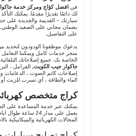
في
افضل كؤاج ومركز خدمة جاكوا
لك دائمًا تقديرًا مقدمًا. يمكنك التأك
سيارتك – القديمة والجديدة على حد 
بضمان مجاني على الصعيد الوطني.
على التفاصيل.
يدعوك موظفونا الودودون لتحديد موعد
متجر خدمات كامل ويمكننا التعامل مع
الخاصة بك. جميع إصلاحاتك التلقائية
جاكوار جيب الكويت
,
الفرامل ، البر
إصلاحات كاتم الصوت ، الدعامات وا
الماء والطاقة ، أي تسرب للزيت أو 
كراج متخصص كهربائي
يمكنك عبر خدمة المساعدة على الط
يعمل على مدار 24 سا
المجالات الكهربائية والميكانيكية 
كراج تصليح سيارات ج