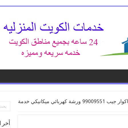
كراج جاكوار جيب 99009551 ورشة كهربائي ميكانيكي خدمة
أخر ا