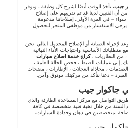
ر جيب
، نأخذ الوقت أيضًا لشرح كل وظيفة ، ونوفر
د من أن الفنيين لدينا قد تم تدريبهم على إصلاح
سواء – في المرة الأولى. إصلاحاتنا مدعومة
 يرجى الاستفسار من موظفي المتجر للحصول
 لإجراء الصيانة أو الإصلاح المجدول التالي. نحن
 متطلباتك الأساسية واحتياجات الأداء النهائية
 ، من البطاريات ،
كراج خدمة اصلاح سيارات
يك, إلى عمليات الضبط ، فحص الحالة العامة ،
لصدمات ، محاذاة العجلات ، الإطارات ، مضخات
المبرد – دعنا نتأكد من مركبتك موثوق وآمن.
 جاكوار جيب
ريق التواصل مع مركز المساعدة الطارئة والذي
عة طوال ايام السنة من خلال نخبة فنية متخصصة في كافة
بالاضافة لمتخصصين في دهان وحدادة السيارات.
اكوار جيب