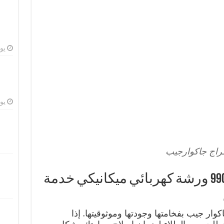
يوليو
يوليو
راج جاكوارجيب
كراج جاكوار جيب 99009551 ورشة كهربائي ميكانيكي خدمة
ار جيب بفخامتها وجودتها وموثوقيتها. إذا