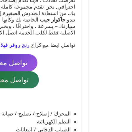
تعرضت لحادث ، فإننا نقدم إصلاحا
احترافي, نحن نقدم مجموعة كاملة
بك. من استعادة الخدوش الصغيرة إ
تبدو
جاكوار جيب
الخاصة بك وكأنها 
سيارتك – بسرعة ، واحترافًا ، وب
الأصلية فقط لكلب الخدمة اتصل ال
تواصل ايضا مع كراج
رنج روفر فيلار
تواصل معنا مب
تواصل معنا وا
المحرك / إصلاح / تصليح / صيانة
النظم الكهربائية
الضباب الدخاني / انبعاثات