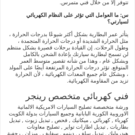
تتوفر إلا من خلال فني متمرس.
س: ما العوامل التي تؤثر على النظام الكهربائي
لسيارتي؟
يتأثر عمر البطارية بشكل أكثر شيوعًا بدرجات الحرارة ،
مثل الحرارة الشديدة أو درجات الحرارة المتجمدة ،
وطول الرحلات. إن القيادة برحلات قصيرة بشكل منتظم
لن تسمح لبطارية سيارتك بإعادة الشحن بالكامل
وبشكل عام ، وهذا من شأنه تقصير متوسط ​​العمر
المتوقع. تؤثر درجات الحرارة المرتفعة أيضًا على المولد
، وبشكل عام جميع المعدات الكهربائية ، لأن الحرارة
تزيد من المقاومة الكهربائية.
فني كهربائي متخصص رينجر
ورشة متخصصة تصليح السيارات الامريكية الالمانية
الاوروبية الكورية البابانية وجميع السيارات بدولة الكويت
كهرباء , كهربائي , ميكانيك , فحص , تبديل زيوت , تبديل
بطاريات , تبديل اطارات تواير , تصليح معاونات
هيدروليك , تبديل سلف , دينمو , سفايف , ميزان , رجفية