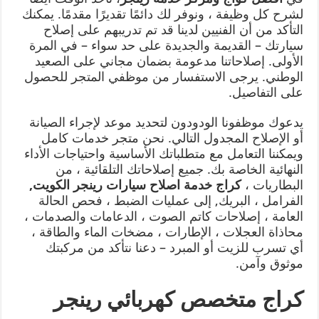
لشرح كل وظيفة ، ونوفر لك دائمًا تقديرًا مقدمًا. يمكنك
التأكد من أن الفنيين لدينا قد تم تدريبهم على إصلاح
سيارتك – القديمة والجديدة على حد سواء – في المرة
الأولى. إصلاحاتنا مدعومة بضمان مجاني على الصعيد
الوطني. يرجى الاستفسار من موظفي المتجر للحصول
على التفاصيل.
يدعوك موظفونا الودودون لتحديد موعد لإجراء الصيانة
أو الإصلاح المجدول التالي. نحن متجر خدمات كامل
ويمكننا التعامل مع متطلباتك الأساسية واحتياجات الأداء
النهائية الخاصة بك. جميع إصلاحاتك التلقائية ، من
البطاريات ،
كراج خدمة اصلاح سيارات رينجر الكويت
,
الفرامل ، البريك, إلى عمليات الضبط ، فحص الحالة
العامة ، إصلاحات كاتم الصوت ، الدعامات والصدمات ،
محاذاة العجلات ، الإطارات ، مضخات الماء والطاقة ،
أي تسرب للزيت أو المبرد – دعنا نتأكد من مركبتك
موثوق وآمن.
كراج متخصص كهربائي رينجر