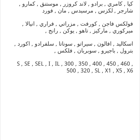
كيا , كامري , برادو , لاند كروزر , موستنق , كمارو ,
شارجر , لكزس , مرسيدس , مان , فورد
فولكس فاجن , كورفت , مزراتي , فراري , انيالا ,
ميركوري , ماركيز , تاهو , يوكن , رانج ,
اسكاليد , افالون , سيراتو , سوناتا , سلفرادو , اكورد ,
بترول , باجيرو , سوبربان , فلكس ,
S , SE , SEL , I , IL , 300 , 350 , 400 , 450 , 460 ,
500 , 320 , SL , X1 , X5 , X6