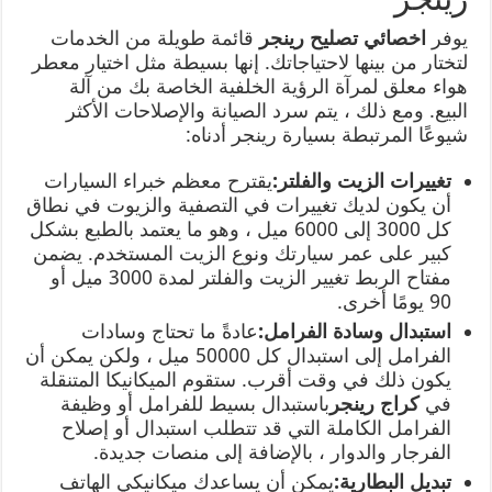
يوفر
اخصائي تصليح رينجر
قائمة طويلة من الخدمات
لتختار من بينها لاحتياجاتك. إنها بسيطة مثل اختيار معطر
هواء معلق لمرآة الرؤية الخلفية الخاصة بك من آلة
البيع. ومع ذلك ، يتم سرد الصيانة والإصلاحات الأكثر
شيوعًا المرتبطة بسيارة رينجر أدناه:
تغييرات الزيت والفلتر:
يقترح معظم خبراء السيارات
أن يكون لديك تغييرات في التصفية والزيوت في نطاق
كل 3000 إلى 6000 ميل ، وهو ما يعتمد بالطبع بشكل
كبير على عمر سيارتك ونوع الزيت المستخدم. يضمن
مفتاح الربط تغيير الزيت والفلتر لمدة 3000 ميل أو
90 يومًا أخرى.
استبدال وسادة الفرامل:
عادةً ما تحتاج وسادات
الفرامل إلى استبدال كل 50000 ميل ، ولكن يمكن أن
يكون ذلك في وقت أقرب. ستقوم الميكانيكا المتنقلة
في
كراج رينجر
باستبدال بسيط للفرامل أو وظيفة
الفرامل الكاملة التي قد تتطلب استبدال أو إصلاح
الفرجار والدوار ، بالإضافة إلى منصات جديدة.
تبديل البطارية:
يمكن أن يساعدك ميكانيكي الهاتف