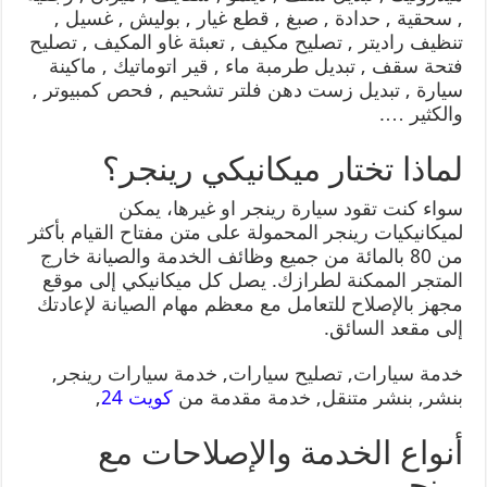
, سحقية , حدادة , صبغ , قطع غيار , بوليش , غسيل ,
تنظيف راديتر , تصليح مكيف , تعبئة غاو المكيف , تصليح
فتحة سقف , تبديل طرمبة ماء , قير اتوماتيك , ماكينة
سيارة , تبديل زست دهن فلتر تشحيم , فحص كمبيوتر ,
والكثير ….
لماذا تختار ميكانيكي رينجر؟
سواء كنت تقود سيارة رينجر او غيرها، يمكن
لميكانيكيات رينجر المحمولة على متن مفتاح القيام بأكثر
من 80 بالمائة من جميع وظائف الخدمة والصيانة خارج
المتجر الممكنة لطرازك. يصل كل ميكانيكي إلى موقع
مجهز بالإصلاح للتعامل مع معظم مهام الصيانة لإعادتك
إلى مقعد السائق.
خدمة سيارات, تصليح سيارات, خدمة سيارات رينجر,
بنشر, بنشر متنقل, خدمة مقدمة من
كويت 24
,
أنواع الخدمة والإصلاحات مع
رينجر