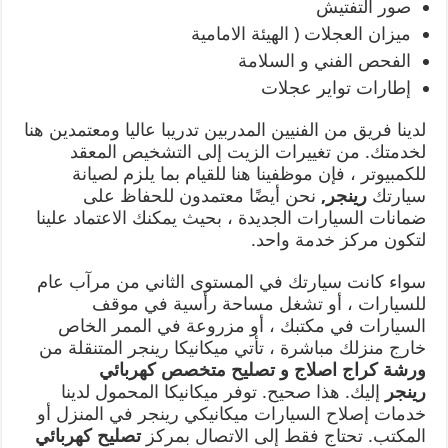
صور التفتيش
ميزان العجلات ( الهيئة الامامية
الفحص الفني و السلامة
إطارات تواير عجلات
لدينا فريق من الفنيين المدربين تدريبا عاليا ومعتمدين هنا
لخدمتك. من تغييرات الزيت إلى التشخيص المعقد
للكمبيوتر ، فإن موظفينا هنا للقيام بما يلزم لصيانة
سيارتك
رينجر
,
نحن أيضًا معتمدون للحفاظ على
ضمانات السيارات الجديدة ، بحيث يمكنك الاعتماد علينا
لتكون مركز خدمة واحد.
سواء كانت سيارتك في المستوى الثاني من مرآب عام
للسيارات ، أو تشغل مساحة رأسية في موقف
السيارات في مكتبك ، أو مزروعة في الممر الخاص
خارج منزلك مباشرة ، تأتي ميكانيكا رينجر المتنقلة من
ورشة كراج اصلاج و تصليح متخصص كهربائي
رينجر
إليك. هذا صحيح. توفر ميكانيكا المحمول لدينا
خدمات إصلاح السيارات ميكانيكي رينجر في المنزل أو
المكتب. تحتاج فقط إلى الاتصال بمركز
تصليح كهربائي