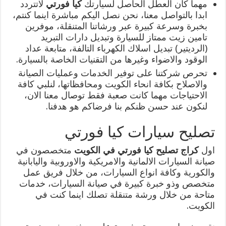
مهما كان العطل الحاصل لسيارتك
كيا فورتي
لاتتردد
ابدا بالتواصل معنا، نحن نصل اليكم مباشرة اينما كنتم،
بخبرة وسرعة كبيرة عبر ورشاتنا المتنقلة، موفرين
تامين زيت ممتاز للسيارة وتبديل دارات التبريد
(الرديتير) تبديل اسلاك الكهرباء التالفة، متابعة عداد
الوقود والاضواء وغيرها من التقنيات الخاصة بالسيارة.
تحرص شركتنا على توفير الخدمات وعمليات الصيانة
والاصلاح بكافة انحاء الكويت ومحافظاتها، لنلبي كافة
الاحتياجات مهما كانت صعبة فقط توصال معنا الان،
لنكون عند حسن ظنكم بنا فرضاكم هو هدفنا.
تصليح سيارات كيا فورتي
اول
كراج تصليح كيا فورتي في الكويت
متخصصون في
صيانة السيارات الالمانية والامريكية والاوروبية واليابانية
والكورية وكافة انواع السيارات، من خلال فريق عمل
متخصص وذو خبرة كبيرة في صيانة السيارات، خدمات
متاحة من خلال ورشة متنقلة تصلك اينما كنت في
الكويت.