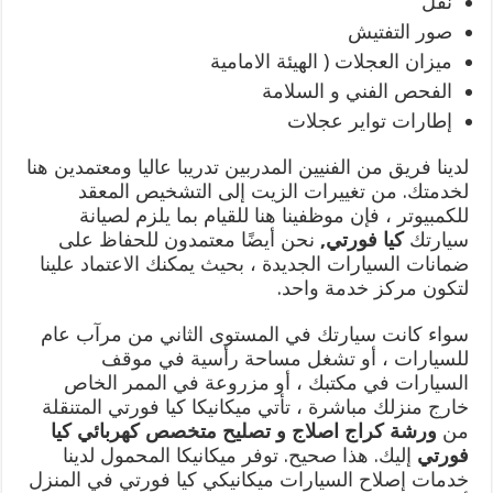
نقل
صور التفتيش
ميزان العجلات ( الهيئة الامامية
الفحص الفني و السلامة
إطارات تواير عجلات
لدينا فريق من الفنيين المدربين تدريبا عاليا ومعتمدين هنا
لخدمتك. من تغييرات الزيت إلى التشخيص المعقد
للكمبيوتر ، فإن موظفينا هنا للقيام بما يلزم لصيانة
سيارتك
كيا فورتي
,
نحن أيضًا معتمدون للحفاظ على
ضمانات السيارات الجديدة ، بحيث يمكنك الاعتماد علينا
لتكون مركز خدمة واحد.
سواء كانت سيارتك في المستوى الثاني من مرآب عام
للسيارات ، أو تشغل مساحة رأسية في موقف
السيارات في مكتبك ، أو مزروعة في الممر الخاص
خارج منزلك مباشرة ، تأتي ميكانيكا كيا فورتي المتنقلة
من
ورشة كراج اصلاج و تصليح متخصص كهربائي كيا
فورتي
إليك. هذا صحيح. توفر ميكانيكا المحمول لدينا
خدمات إصلاح السيارات ميكانيكي كيا فورتي في المنزل