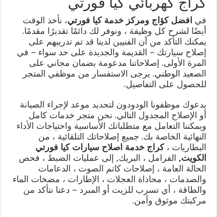
كراج كهربائي كيا فورتي
في
افضل كؤاج ومركز خدمة كيا فورتي
، نأخذ الوقت
أيضًا لشرح كل وظيفة ، ونوفر لك دائمًا تقديرًا مقدمًا.
يمكنك التأكد من أن الفنيين لدينا قد تم تدريبهم على
إصلاح سيارتك – القديمة والجديدة على حد سواء – في
المرة الأولى. إصلاحاتنا مدعومة بضمان مجاني على
الصعيد الوطني. يرجى الاستفسار من موظفي المتجر
للحصول على التفاصيل.
يدعوك موظفونا الودودون لتحديد موعد لإجراء الصيانة
أو الإصلاح المجدول التالي. نحن متجر خدمات كامل
ويمكننا التعامل مع متطلباتك الأساسية واحتياجات الأداء
النهائية الخاصة بك. جميع إصلاحاتك التلقائية ، من
البطاريات ،
كراج خدمة اصلاح سيارات كيا فورتي
الكويت
,
الفرامل ، البريك, إلى عمليات الضبط ، فحص
الحالة العامة ، إصلاحات كاتم الصوت ، الدعامات
والصدمات ، محاذاة العجلات ، الإطارات ، مضخات الماء
والطاقة ، أي تسرب للزيت أو المبرد – دعنا نتأكد من
مركبتك موثوق وآمن.