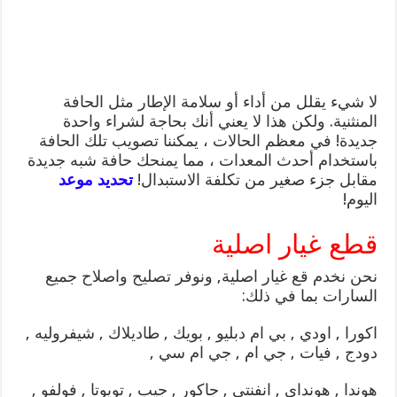
لا شيء يقلل من أداء أو سلامة الإطار مثل الحافة
المنثنية. ولكن هذا لا يعني أنك بحاجة لشراء واحدة
جديدة! في معظم الحالات ، يمكننا تصويب تلك الحافة
باستخدام أحدث المعدات ، مما يمنحك حافة شبه جديدة
مقابل جزء صغير من تكلفة الاستبدال!
تحديد موعد
اليوم!
قطع غيار اصلية
نحن نخدم قع غيار اصلية, ونوفر تصليح واصلاح جميع
السارات بما في ذلك:
اكورا , اودي , بي ام دبليو , بويك , طاديلاك , شيفروليه ,
دودج , فيات , جي ام , جي ام سي ,
هوندا , هونداي , انفنتي , جاكور , جيب , تويوتا , فولفو ,