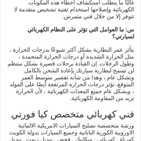
غالبًا ما يتطلب استكشاف أخطاء هذه المكونات
الكهربائية وإصلاحها استخدام تقنية تشخيص متقدمة لا
تتوفر إلا من خلال فني متمرس.
س: ما العوامل التي تؤثر على النظام الكهربائي
لسيارتي؟
يتأثر عمر البطارية بشكل أكثر شيوعًا بدرجات الحرارة ،
مثل الحرارة الشديدة أو درجات الحرارة المتجمدة ،
وطول الرحلات. إن القيادة برحلات قصيرة بشكل منتظم
لن تسمح لبطارية سيارتك بإعادة الشحن بالكامل
وبشكل عام ، وهذا من شأنه تقصير متوسط ​​العمر
المتوقع. تؤثر درجات الحرارة المرتفعة أيضًا على المولد
، وبشكل عام جميع المعدات الكهربائية ، لأن الحرارة
تزيد من المقاومة الكهربائية.
فني كهربائي متخصص كيا فورتي
ورشة متخصصة تصليح السيارات الامريكية الالمانية
الاوروبية الكورية البابانية وجميع السيارات بدولة الكويت
كهرباء , كهربائي , ميكانيك , فحص , تبديل زيوت , تبديل