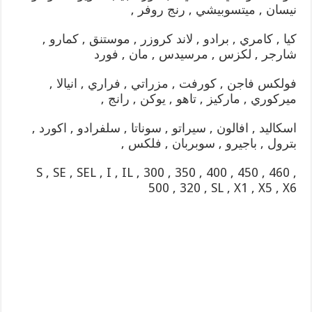
نيسان , ميتسوبيشي , رنج روفر ,
كيا , كامري , برادو , لاند كروزر , موستنق , كمارو ,
شارجر , لكزس , مرسيدس , مان , فورد
فولكس فاجن , كورفت , مزراتي , فراري , انيالا ,
ميركوري , ماركيز , تاهو , يوكن , رانج ,
اسكاليد , افالون , سيراتو , سوناتا , سلفرادو , اكورد ,
بترول , باجيرو , سوبربان , فلكس ,
S , SE , SEL , I , IL , 300 , 350 , 400 , 450 , 460 ,
500 , 320 , SL , X1 , X5 , X6