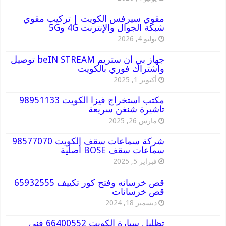
مقوي سيرفس الكويت | تركيب مقوي
شبكة الجوال والإنترنت 4G و5G
يوليو 4, 2026
جهاز بي ان ستريم beIN STREAM توصيل
واشتراك فوري بالكويت
أكتوبر 1, 2025
مكتب استخراج فيزا الكويت 98951133
تاشيرة شنغن سريعة
مارس 26, 2025
شركة سماعات سقف الكويت 98577070
سماعات سقف BOSE أصلية
فبراير 5, 2025
قص خرسانه وفتح كور تكييف 65932555
قص خرسانات
ديسمبر 18, 2024
تظليل سيارة الكويت 66400552 فني