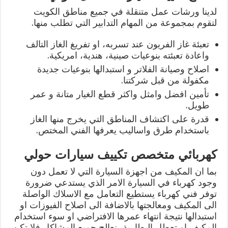
لدينا ورشات عمل متنقلة في جميع مناطق الكويت
لتقوم بمجموعة من المهام التدابير التي تطلب منها.
تعبئة غاز الفريون عند تسربه، او تفريغ الغاز التالف
واعادة تعبئته بنوعيات صينية، هندية، امريكية.
اصلاح وصيانة الفلاتر و استبدالها بنوعيات جديدة
مكفولة من قبل شركتنا.
تأمين افضل وامثل واكثر قطع الغيار متانة و عمر
طويل.
قدرة على اكتشاف المناطق التي يخرج منها الغاز
باستخدام طرق واساليب يعرفها الفني المختص.
كهربائي متخصص تكييف سيارات حولي
بما ان المكيف من اجهزة السيارة التي لا تعمل دون
وجود كهرباء في السيارة الامر الذي يستدعي ضرورة
توفر فني كهرباء يستطيع التعامل مع الاسلاك الواصلة
الى المكيف ومعالجتها بالاضافة الى اصلاح الفيوزات او
استبدالها نتيجة انتهاء عمرها الافتراضي او سوء استخدام
المكيف او تعطل البطارية، نعالج جميع المشاكل فلا تكن