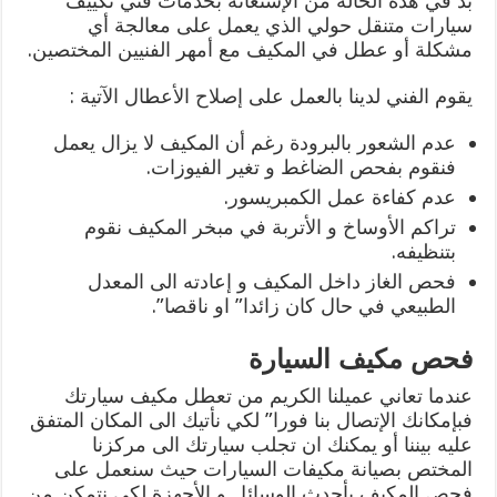
بد في هذه الحالة من الإستعانة بخدمات فني تكييف
سيارات متنقل حولي الذي يعمل على معالجة أي
مشكلة أو عطل في المكيف مع أمهر الفنيين المختصين.
يقوم الفني لدينا بالعمل على إصلاح الأعطال الآتية :
عدم الشعور بالبرودة رغم أن المكيف لا يزال يعمل
فنقوم بفحص الضاغط و تغير الفيوزات.
عدم كفاءة عمل الكمبريسور.
تراكم الأوساخ و الأتربة في مبخر المكيف نقوم
بتنظيفه.
فحص الغاز داخل المكيف و إعادته الى المعدل
الطبيعي في حال كان زائدا” او ناقصا”.
فحص مكيف السيارة
عندما تعاني عميلنا الكريم من تعطل مكيف سيارتك
فبإمكانك الإتصال بنا فورا” لكي نأتيك الى المكان المتفق
عليه بيننا أو يمكنك ان تجلب سيارتك الى مركزنا
المختص بصيانة مكيفات السيارات حيث سنعمل على
فحص المكيف بأحدث الوسائل و الأجهزة لكي نتمكن من