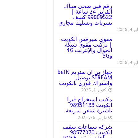
رقم فني صحي سباك
القرين 24 ساعة |
99009522 كشف
تسربات وتسليك مجاري
 4, 2026
مقوي سيرفس الكويت
| تركيب مقوي شبكة
الجوال والإنترنت 4G
و5G
 4, 2026
جهاز بي ان ستريم beIN
STREAM توصيل
واشتراك فوري بالكويت
أكتوبر 1, 2025
مكتب استخراج فيزا
الكويت 98951133
تاشيرة شنغن سريعة
مارس 26, 2025
شركة سماعات سقف
الكويت 98577070
سماعات سقف BOSE