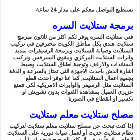
نستطيع التواصل معكم على مدار 24 ساعة.
برمجة ستلايت السره
فني ستلايت السره يوفر لكم اكثر من ثلاثون مبرمج
ستلايت هندي بكل مناطق الكويت محترفين في تركيب
الستلايت وصيانة الستلايت وبرمجة الرسيفرات تمديد
وايرات الستلايت المركزي ومقوي السيرفس وتركيب
الستاندات والارفف وتوجية اطباق الستلايت وصبط
اشارة الدش باحدث الاجهزة التي تمتاز بالسرعة و الدقة
بجميع اعمال الستلايت, كما اننا نوفر احدث قطع
الستلايت مثل الرسيفر والوايرات الامريكية لكي تتمتع
عزيزي العميل بمشاهدة القنوات بدون تشويش او
تكسير او انقطاع في الصورة
مصلح ستلايت معلم ستلايت
إذا كنت تبحث عن مصلح ستلايت معلم ستلايت لتركيب
نظام ستلايت حديث أو لعمل صيانة دورية على الستلايت
الخاص بك فأنت في المكان الصحيح فنحن لدينا أمهر