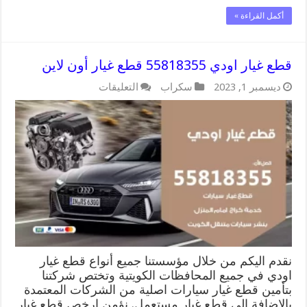
أكمل القراءة »
قطع غيار اودي 55818355 قطع غيار أون لاين
على
ديسمبر 1, 2023
سكراب
التعليقات
قطع
غيار
اودي
55818355
قطع
غيار
أون
لاين
مغلقة
نقدم اليكم من خلال مؤسستنا جميع أنواع قطع غيار
اودي في جميع المحافظات الكويتية وتختص شركتنا
بتأمين قطع غيار سيارات اصلية من الشركات المعتمدة
بالإضافة الى قطع غيار مستعمل. نؤمن ارخص قطع غيار