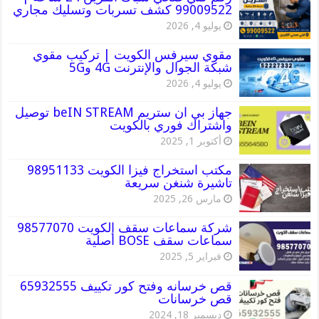
99009522 كشف تسربات وتسليك مجاري
يوليو 4, 2026
مقوي سيرفس الكويت | تركيب مقوي
شبكة الجوال والإنترنت 4G و5G
يوليو 4, 2026
جهاز بي ان ستريم beIN STREAM توصيل
واشتراك فوري بالكويت
أكتوبر 1, 2025
مكتب استخراج فيزا الكويت 98951133
تاشيرة شنغن سريعة
مارس 26, 2025
شركة سماعات سقف الكويت 98577070
سماعات سقف BOSE أصلية
فبراير 5, 2025
قص خرسانه وفتح كور تكييف 65932555
قص خرسانات
ديسمبر 18, 2024