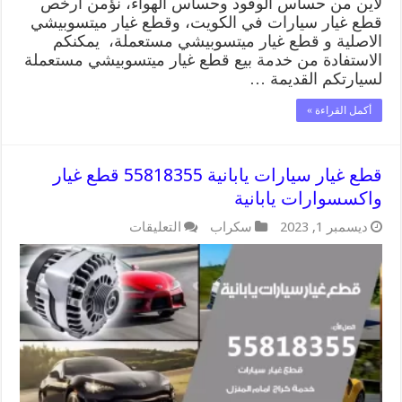
لاين من حساس الوقود وحساس الهواء، نؤمن ارخص
قطع غيار سيارات في الكويت، وقطع غيار ميتسوبيشي
الاصلية و قطع غيار ميتسوبيشي مستعملة، يمكنكم
الاستفادة من خدمة بيع قطع غيار ميتسوبيشي مستعملة
لسيارتكم القديمة …
أكمل القراءة »
قطع غيار سيارات يابانية 55818355 قطع غيار
واكسسوارات يابانية
على
ديسمبر 1, 2023
سكراب
التعليقات
قطع
غيار
سيارات
يابانية
55818355
قطع
غيار
واكسسوارات
يابانية
مغلقة