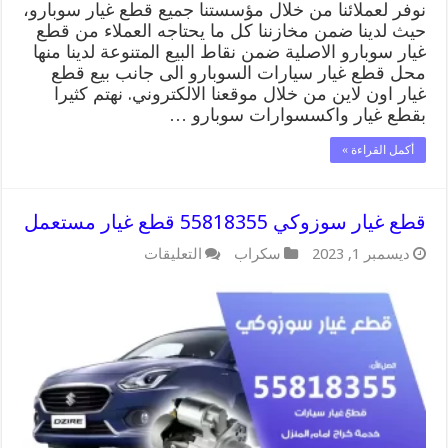
نوفر لعملائنا من خلال مؤسستنا جميع قطع غيار سوبارو،
حيث لدينا ضمن مخازننا كل ما يحتاجه العملاء من قطع
غيار سوبارو الاصلية ضمن نقاط البيع المتنوعة لدينا منها
محل قطع غيار سيارات السوبارو الى جانب بيع قطع
غيار اون لاين من خلال موقعنا الالكتروني. نهتم كثيرا
بقطع غيار واكسسوارات سوبارو …
أكمل القراءة »
قطع غيار سوزوكي 55818355 قطع غيار مستعمل
على
ديسمبر 1, 2023
سكراب
التعليقات
قطع
غيار
سوزوكي
55818355
قطع
غيار
مستعمل
مغلقة