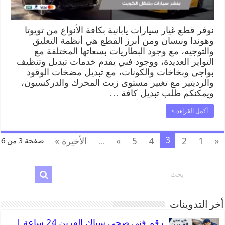
نوفر قطع غيار سيارات يابانية بكافة الأنواع من تويوتا
وهوندا ونيسان ومن أبرز القطع هي أنظمة التعليق
والتوجيه، مع وجود البطاريات بسعاتها المختلفة مع
التواير العديدة، ووجود فني يقدم خدمات تبديل وتنظيف
بواجي وبخاخات والكونات، مع تبديل مضخات الوقود
والرديتير مع تغيير مستوى زيت المحرك والدركسيون،
ويمكنكم طلب تبديل كافة …
أكمل القراءة »
3
«
1
2
4
5
»
...
الأخيرة »
صفحة 3 من 6
أخر التدوينات
رقم فني صحي سباك القرين 24 ساعة |