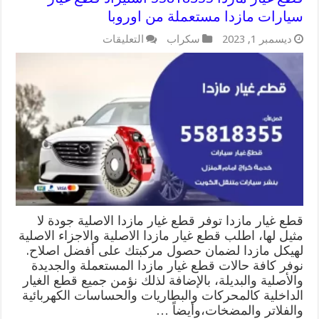
سيارات مازدا مستعملة من اوروبا
على
ديسمبر 1, 2023
سكراب
التعليقات
قطع
غيار
مازدا
55818355
استيراد
قطع
غيار
سيارات
مازدا
مستعملة
من
اوروبا
مغلقة
قطع غيار مازدا توفر قطع غيار مازدا الاصلية جودة لا
مثيل لها، اطلب قطع غيار مازدا الاصلية والاجزاء الاصلية
لهيكل مازدا لضمان حصول مركبتك على أفضل اصلاح.
نوفر كافة حالات قطع غيار مازدا المستعملة والجديدة
والأصلية والبديلة، بالإضافة لذلك نؤمن جميع قطع الغيار
الداخلية كالمحركات والبطاريات والحساسات الكهربائية
والفلاتر والمضخات،وأيضاً …