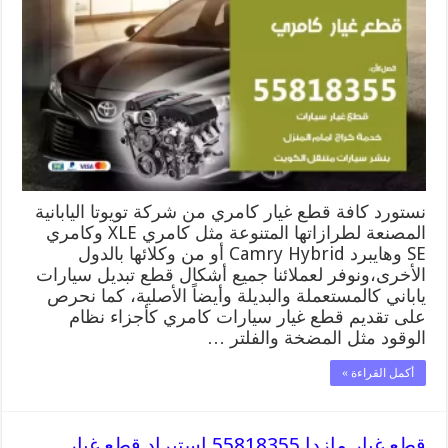
كامري
55818355
قطع
غيار
اون
لاين
مغلقة
نستورد كافة قطع غيار كامري من شركة تويوتا اليابانية
المصنعة لطرازاتها المتنوعة مثل كامري XLE وكامري
SE وهايبرد Camry Hybrid أو من وكلائها بالدول
الأخرى،ونوفر لعملائنا جميع أشكال قطع تبديل سيارات
ياباني كالمستعملة والبديلة وأيضاً الأصلية، كما نحرص
على تقديم قطع غيار سيارات كامري كأجزاء نظام
الوقود مثل المضخة والفلتر …
أكمل القراءة »
قطع غيار مازدا 55818355 استيراد قطع غيار