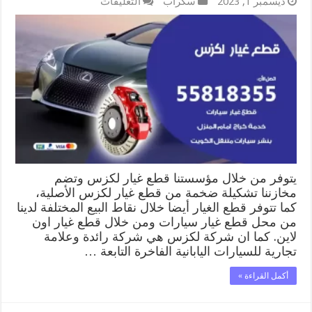
على
ديسمبر 1, 2023
سكراب
التعليقات
قطع
غيار
لكزس
55818355
قطع
غيار
سيارات
جملة
مغلقة
يتوفر من خلال مؤسستنا قطع غيار لكزس وتضم
مخازننا تشكيلة ضخمة من قطع غيار لكزس الأصلية،
كما تتوفر قطع الغيار أيضا خلال نقاط البيع المختلفة لدينا
من محل قطع غيار سيارات ومن خلال قطع غيار اون
لاين. كما ان شركة لكزس هي شركة رائدة وعلامة
تجارية للسيارات اليابانية الفاخرة التابعة …
أكمل القراءة »