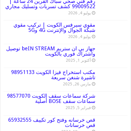
رقم فني صحي سباك القرين 24 ساعة |
99009522 كشف تسربات وتسليك مجاري
يوليو 4, 2026
مقوي سيرفس الكويت | تركيب مقوي
شبكة الجوال والإنترنت 4G و5G
يوليو 4, 2026
جهاز بي ان ستريم beIN STREAM توصيل
واشتراك فوري بالكويت
أكتوبر 1, 2025
مكتب استخراج فيزا الكويت 98951133
تاشيرة شنغن سريعة
مارس 26, 2025
شركة سماعات سقف الكويت 98577070
سماعات سقف BOSE أصلية
فبراير 5, 2025
قص خرسانه وفتح كور تكييف 65932555
قص خرسانات