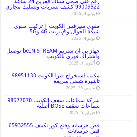
رقم فني صحي سباك القرين 24 ساعة |
99009522 كشف تسربات وتسليك مجاري
يوليو 4, 2026
مقوي سيرفس الكويت | تركيب مقوي
شبكة الجوال والإنترنت 4G و5G
يوليو 4, 2026
جهاز بي ان ستريم beIN STREAM توصيل
واشتراك فوري بالكويت
أكتوبر 1, 2025
مكتب استخراج فيزا الكويت 98951133
تاشيرة شنغن سريعة
مارس 26, 2025
شركة سماعات سقف الكويت 98577070
سماعات سقف BOSE أصلية
فبراير 5, 2025
قص خرسانه وفتح كور تكييف 65932555
قص خرسانات