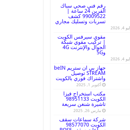
رقم فني صحي سباك
القرين 24 ساعة |
99009522 كشف
تسربات وتسليك مجاري
 4, 2026
مقوي سيرفس الكويت
| تركيب مقوي شبكة
الجوال والإنترنت 4G
و5G
 4, 2026
جهاز بي ان ستريم beIN
STREAM توصيل
واشتراك فوري بالكويت
أكتوبر 1, 2025
مكتب استخراج فيزا
الكويت 98951133
تاشيرة شنغن سريعة
مارس 26, 2025
شركة سماعات سقف
الكويت 98577070
سماعات سقف BOSE