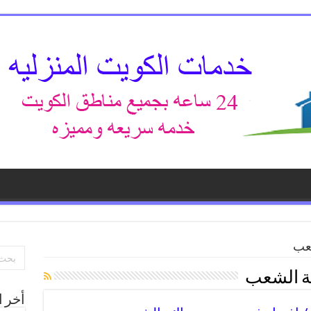
عب
ة الشعب
أخر ا