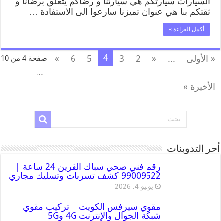
السيارات سيارتكم هي سيارتنا و رضاكم يتعلق برضانا و
ثقتكم بنا هي عنوان تميزنا سارعوا الى الاستفادة …
أكمل القراءة »
4
« الأولى
...
«
2
3
5
6
»
صفحة 4 من 10
...
الأخيرة »
أخر التدوينات
رقم فني صحي سباك القرين 24 ساعة |
99009522 كشف تسربات وتسليك مجاري
يوليو 4, 2026
مقوي سيرفس الكويت | تركيب مقوي
شبكة الجوال والإنترنت 4G و5G